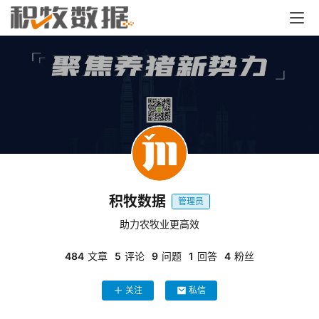
积牧数据
管理员
助力农牧业更高效
484
文章
5
评论
9
问题
1
回答
4
粉丝
关注
私信