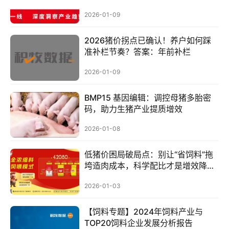
2026-01-09
2026猪价拐点已确认！养户如何踩
准补栏节奏？答案：年前补栏
2026-01-09
BMP15 基因编辑：调控母猪多胎密
码，助力生猪产业提质增效
2026-01-08
首
低猪价困局破局点：别让“省饲料”拖
页
垮造肉成本，科学配比才是增效降本
关键
资
2026-01-03
讯
新
【饲料专题】2024年饲料产业与
闻
TOP20饲料企业发展分析报告