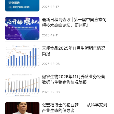
2025-12-17
分
最新日程请查收 | 第一届中国液态饲
析
喂技术高峰论坛，郑州见！
报
告
2025-12-11
天邦食品2025年11月生猪销售情况
简报
数
据
2025-12-08
图
表
傲农生物2025年11月养殖业务经营
数据与生猪销售情况简报
今
2025-12-08
日
猪
张宏福博士的猪业梦——从科学家到
产业生态的倡导者
价