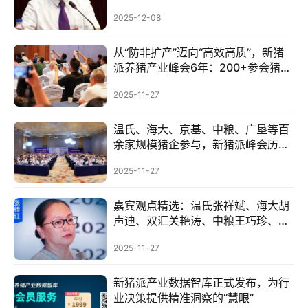
2025-12-08
从“防非扩产”迈向“高效高质”，新猪
派养猪产业峰会6年：200+参会猪
企，1800+参会人数，覆盖行业人群
2025-11-27
100万+
温氏、海大、京基、中粮、广垦等百
余家规模猪企参与，新猪派峰会历届
大咖……| 2025新猪派峰会
2025-11-27
嘉宾观点精选：温氏张祥斌、海大胡
声迪、双汇关艳涛、中粮王巧珍、张
桂红、闫之春、尹靖东…| 2025新猪
2025-11-27
派峰会
新猪派产业数据智库正式发布，为行
业决策提供精准洞察的“慧眼”