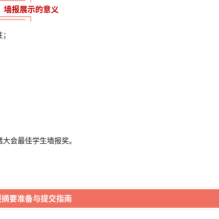
墙报展示的意义
注；
；
猪大会最佳学生墙报奖。
报摘要准备与提交指南