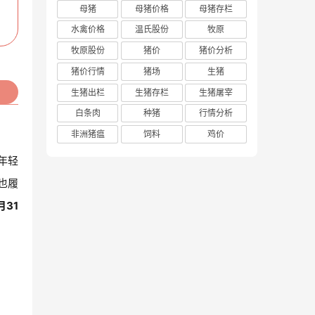
母猪
母猪价格
母猪存栏
水禽价格
温氏股份
牧原
牧原股份
猪价
猪价分析
猪价行情
猪场
生猪
生猪出栏
生猪存栏
生猪屠宰
白条肉
种猪
行情分析
非洲猪瘟
饲料
鸡价
年轻
也履
31