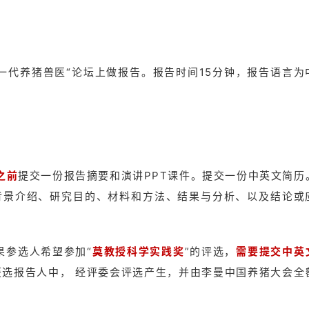
一代养猪兽医“论坛上做报告。报告时间15分钟，报告语言为
之前
提交一份报告摘要和演讲PPT课件。提交一份中英文简历
背景介绍、研究目的、材料和方法、结果与分析、以及结论或
果参选人希望参加“
莫教授科学实践奖
”的评选，
需要提交中英
选报告人中， 经评委会评选产生，并由李曼中国养猪大会全