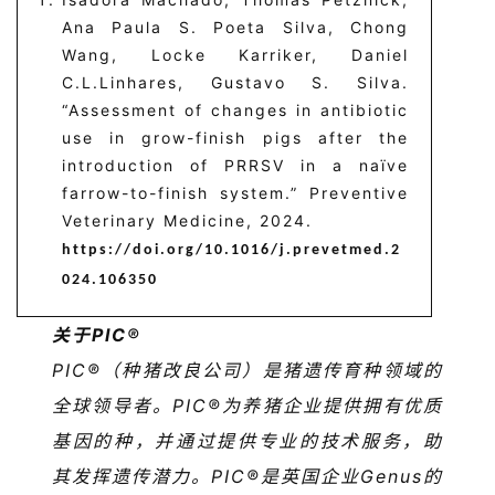
Ana Paula S. Poeta Silva, Chong
Wang, Locke Karriker, Daniel
分
C.L.Linhares, Gustavo S. Silva.
析
“Assessment of changes in antibiotic
报
use in grow-finish pigs after the
告
introduction of PRRSV in a naïve
farrow-to-finish system.” Preventive
Veterinary Medicine, 2024.
数
https://doi.org/10.1016/j.prevetmed.2
据
024.106350
图
表
关于
PIC
®
PIC
®
（种猪改良公司）是猪遗传育种领域的
全球领导者。
PIC
®
为养猪企业提供拥有优质
今
日
基因的种，并通过提供专业的技术服务，助
猪
其发挥遗传潜力。
PIC
®
是英国企业
Genus
的
价