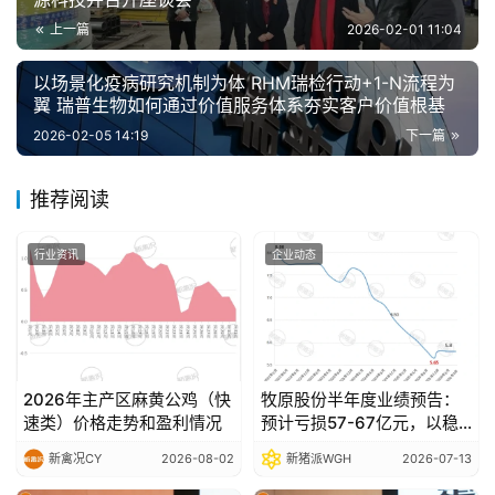
上一篇
2026-02-01 11:04
以场景化疫病研究机制为体 RHM瑞检行动+1-N流程为
翼 瑞普生物如何通过价值服务体系夯实客户价值根基
2026-02-05 14:19
下一篇
推荐阅读
行业资讯
企业动态
2026年主产区麻黄公鸡（快
牧原股份半年度业绩预告：
速类）价格走势和盈利情况
预计亏损57-67亿元，以稳
健经营穿越行业波动
新禽况CY
2026-08-02
新猪派WGH
2026-07-13