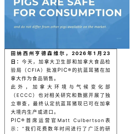
田纳西州亨德森维尔，2026年1月23
日：
今天，加拿大卫生部和加拿大食品检
PIC
验局（
CFIA
）批准
®
的抗蓝耳猪在加
拿大作为食品销售。
此外，加拿大环境与气候变化部
（
ECCC
）也对相关研究和数据开展了独
立审查，最终认定抗蓝耳猪现已可在加拿
大境内生产或进口。
PIC
®
首席运营官
Matt Culbertson
表
示：
“
我们花费数年时间进行了广泛的研