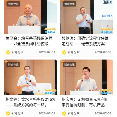
活动会讯
活动会讯
黄显会：鸡蛋兽药残留治理
段伦涛：用确定流程守住确
——以全链条闭环管控取代
定成绩——瑞普系统方案破
事后检测补救|2026品牌蛋
解死淘失控、产蛋不稳、药
新禽况JR
2026-07-04
新禽况JR
2026-07-03
高峰论坛
残检出三大痛点|2026品牌
蛋高峰论坛
活动会讯
活动会讯
杨文宾：饮水合格率仅21.5%
胡庆勇：无机微量元素利用
——系统方案的每一环，都
率受拮抗限制，有机产品以
是价值兑现的底线|2026品
更低添加量实现更好效
新禽况JR
2026-07-03
新禽况JR
2026-07-03
牌蛋高峰论坛
果|2026品牌蛋高峰论坛