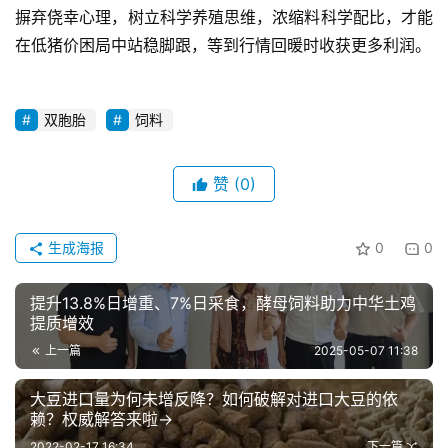
摒弃侥幸心理，树立科学养殖思维，浓缩料科学配比，才能
在低猪价困局中站稳脚跟，等到行情回暖时收获更多利润。
双胞胎
饲料
赞
(0)
生成海报
0
0
提升13.8%日增重、7%日采食，酵母饲料助力中华土鸡
提质增效
上一篇
2025-05-07 11:38
大豆进口量为何未增反降？如何破解对进口大豆的依
赖？权威解答来啦→
2022-02-17 16:34
下一篇