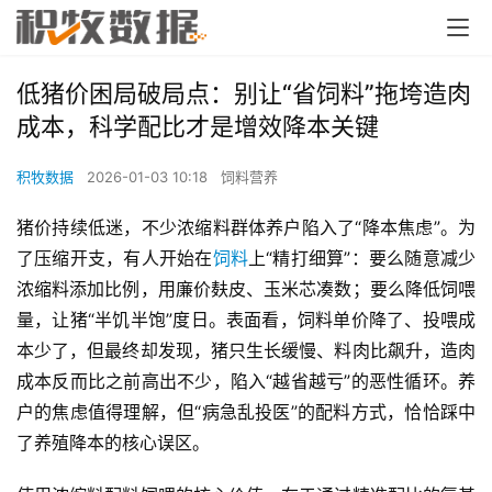
低猪价困局破局点：别让“省饲料”拖垮造肉
成本，科学配比才是增效降本关键
积牧数据
2026-01-03 10:18
饲料营养
猪价持续低迷，不少浓缩料群体养户陷入了“降本焦虑”。为
了压缩开支，有人开始在
饲料
上“精打细算”：要么随意减少
浓缩料添加比例，用廉价麸皮、玉米芯凑数；要么降低饲喂
量，让猪“半饥半饱”度日。表面看，饲料单价降了、投喂成
本少了，但最终却发现，猪只生长缓慢、料肉比飙升，造肉
成本反而比之前高出不少，陷入“越省越亏”的恶性循环。养
户的焦虑值得理解，但“病急乱投医”的配料方式，恰恰踩中
了养殖降本的核心误区。