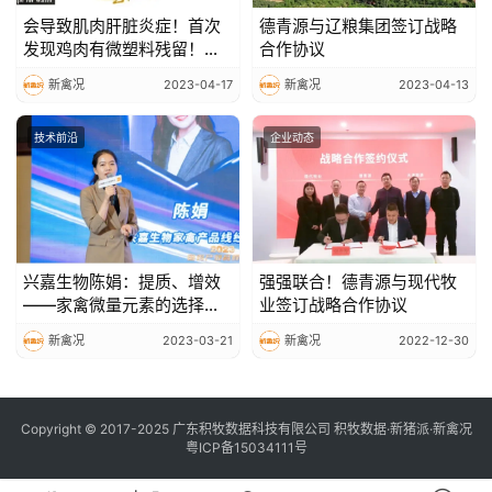
会导致肌肉肝脏炎症！首次
德青源与辽粮集团签订战略
发现鸡肉有微塑料残留！元
合作协议
凶竟是…
新禽况
2023-04-17
新禽况
2023-04-13
技术前沿
企业动态
兴嘉生物陈娟：提质、增效
强强联合！德青源与现代牧
——家禽微量元素的选择与
业签订战略合作协议
应用【2023国鸡产业高峰论
新禽况
2023-03-21
新禽况
2022-12-30
坛】
Copyright © 2017-2025 广东积牧数据科技有限公司 积牧数据·新猪派·新禽况
粤ICP备15034111号