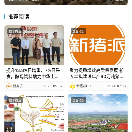
推荐阅读
技术前沿
企业动态
提升13.8%日增重、7%日采
聚力提质增效高质量发展 新
食，酵母饲料助力中华土鸡
五丰拟建设年产60万吨猪料
提质增效
新质工厂
新禽况
2025-05-07
新猪派HC
2024-07-16
技术前沿
企业动态