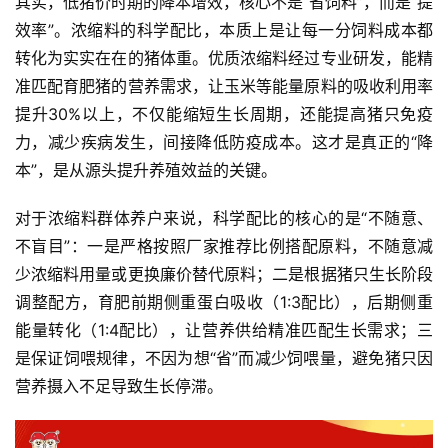
其实，低猪价时期的降本增效，核心不是“省饲料”，而是“提
资
效率”。浓缩料的科学配比，本质上是让每一分饲料成本都
讯
转化为实实在在的猪体重。优质浓缩料经过专业研发，能精
新
准匹配育肥猪的营养需求，让玉米等能量原料的吸收利用率
闻
提升30%以上，不仅能缩短生长周期，还能提高猪只免疫
力，减少疾病发生，间接降低防疫成本。这才是真正的“降
本”，是从源头提升养殖效益的关键。
分
析
对于浓缩料群体养户来说，科学配比的核心的是“不随意、
报
告
不盲目”：一是严格按照厂家推荐比例搭配原料，不随意减
少浓缩料用量或更换廉价替代原料；二是根据猪只生长阶段
调整配方，育肥前期侧重蛋白吸收（1:3配比），后期侧重
数
能量转化（1:4配比），让营养供给精准匹配生长需求；三
据
是保证饲喂规律，不因为想“省”而减少饲喂量，避免猪只因
图
营养摄入不足导致生长停滞。
表