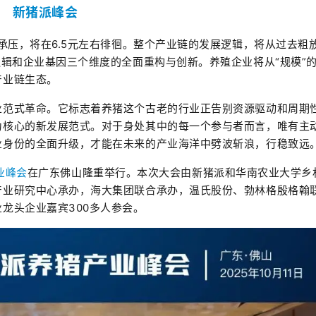
新猪派峰会
承压，将在6.5元左右徘徊。整个产业链的发展逻辑，将从过去粗
逻辑和企业基因三个维度的全面重构与创新。养殖企业将从“规模”
产业链生态。
业范式革命。它标志着养猪这个古老的行业正告别资源驱动和周期
为核心的新发展范式。对于身处其中的每一个参与者而言，唯有主
业身份的全面升级，才能在未来的产业海洋中劈波斩浪，行稳致远
业峰会
在广东佛山隆重举行。本次大会由新猪派和华南农业大学乡
产业研究中心承办，海大集团联合承办，温氏股份、勃林格殷格翰
龙头企业嘉宾300多人参会。