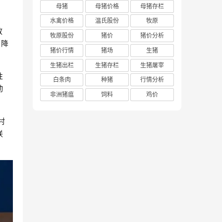
母猪
母猪价格
母猪存栏
水禽价格
温氏股份
牧原
放
牧原股份
猪价
猪价分析
的降
猪价行情
猪场
生猪
生猪出栏
生猪存栏
生猪屠宰
性
白条肉
种猪
行情分析
动
非洲猪瘟
饲料
鸡价
。
村
联