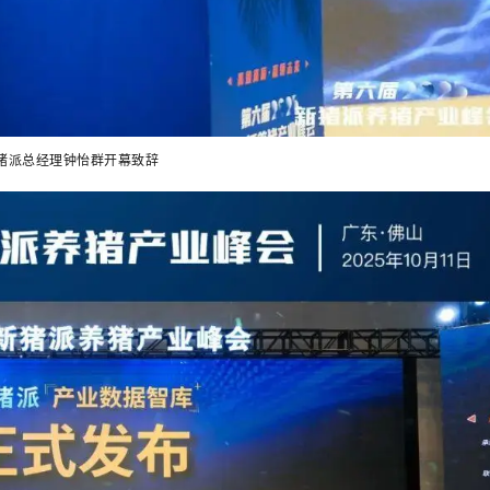
猪派总经理钟怡群开幕致辞