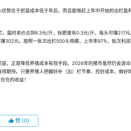
心优势在于抓苗成本低于年后，而且能够赶上年中开始的出栏盈
，届时卖价达到6.3元/斤，标肥差有0.3元/斤，每头可赚217元
可赚302元。按照一批次出栏500头规模，上市率97%，批次利润
苗，正是降低养殖成本有效手段。2026年的猪市虽然仍会波动
值得期待。只要养猪人把握好补（出）栏节奏、控好成本、做好
实在在的收益！
赞
(0)