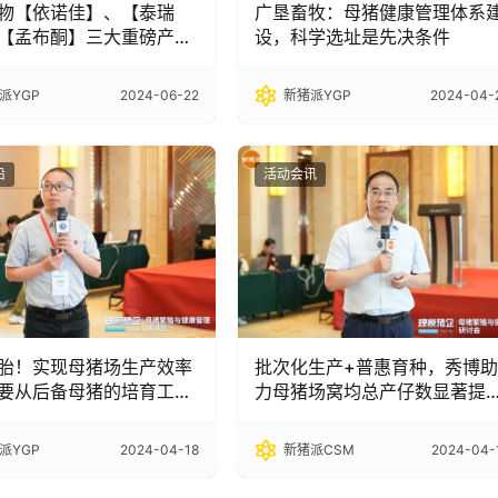
物【依诺佳】、【泰瑞
广垦畜牧：母猪健康管理体系
【孟布酮】三大重磅产品
设，科学选址是先决条件
助力养猪行业降本增效！
派YGP
2024-06-22
新猪派YGP
2024-04-
沿
活动会讯
胎！实现母猪场生产效率
批次化生产+普惠育种，秀博助
要从后备母猪的培育工作
力母猪场窝均总产仔数显著提
升，16头以上窝数占比提升近
20%
派YGP
2024-04-18
新猪派CSM
2024-04-