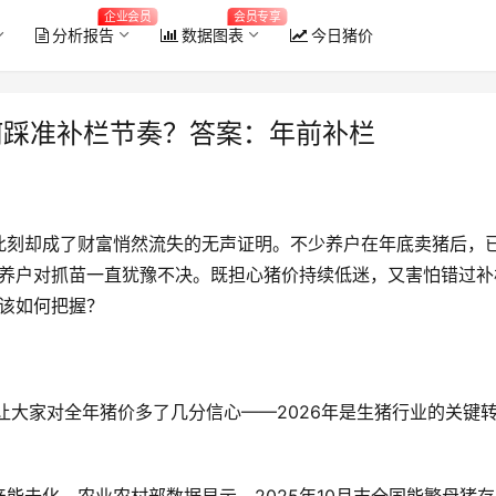
企业会员
会员专享
分析报告
数据图表
今日猪价
何踩准补栏节奏？答案：年前补栏
此刻却成了财富悄然流失的无声证明。不少养户在年底卖猪后，
养户对抓苗一直犹豫不决。既担心猪价持续低迷，又害怕错过补
又该如何把握？
2026年6月全国能繁母猪存栏量
，让大家对全年猪价多了几分信心——2026年是生猪行业的关键