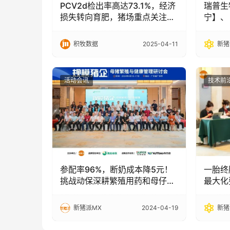
PCV2d检出率高达73.1%，经济
瑞普生
损失转向育肥，猪场重点关注：
宁】、
疫苗毒株交叉保护和中大猪保护
发布，
力
积牧数据
2025-04-11
新猪
活动会讯
技术前
参配率96%，断奶成本降5元！
一胎终
挑战动保深耕繁殖用药和母仔猪
最大化
健康整合方案，5年获批10个二
开始
类新兽药
新猪派MX
2024-04-19
新猪