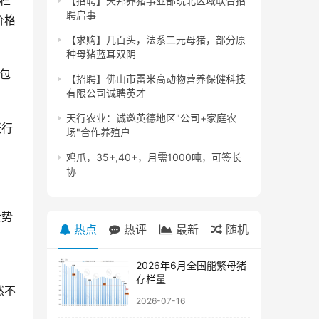
栏
【招聘】天邦养猪事业部皖北区域联合招
聘启事
价格
【求购】几百头，法系二元母猪，部分原
种母猪蓝耳双阴
素包
【招聘】佛山市雷米高动物营养保健科技
有限公司诚聘英才
天行农业：诚邀英德地区"公司+家庭农
涨行
场"合作养殖户
鸡爪，35+,40+，月需1000吨，可签长
协
走势
热点
热评
最新
随机
2026年6月全国能繁母猪
存栏量
然不
2026-07-16