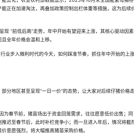
能去化，农业农村部数据显示，2025年10月末全国能繁母猪存
低效产能正在加速淘汰，再叠加政策控制出栏体重等措施，这为后续
呈现 “前低后高”走势，年中开始有望迎来上涨，其核心驱动因
而且全年价格会温和上移。
在行业步入微利时代的今天，如何踩准节奏，抓住年中开始的上
部分地区甚至呈现“一日一价”的态势，让大家对后续仔猪价格
，因为春节前，猪苗场出于资金回笼需求，往往愿意低价出售；同
划推迟至春节后，此时补栏竞争小；而一旦进入年后，情况将截
挺价意愿强烈，将大幅推高猪苗采购价格。