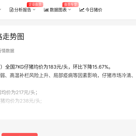
企业会员
会员专享
分析报告
数据图表
今日猪价
格走势图
行情数据
）全国7KG仔猪均价为183元/头，环比下降15.67%。
需弱、高温补栏风险上升、局部疫病等因素影响，仔猪市场冷清
猪均价为217元/头；
仔猪均价为238元/头;