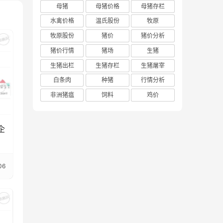
母猪
母猪价格
母猪存栏
水禽价格
温氏股份
牧原
牧原股份
猪价
猪价分析
猪价行情
猪场
生猪
生猪出栏
生猪存栏
生猪屠宰
白条肉
种猪
行情分析
非洲猪瘟
饲料
鸡价
企
06