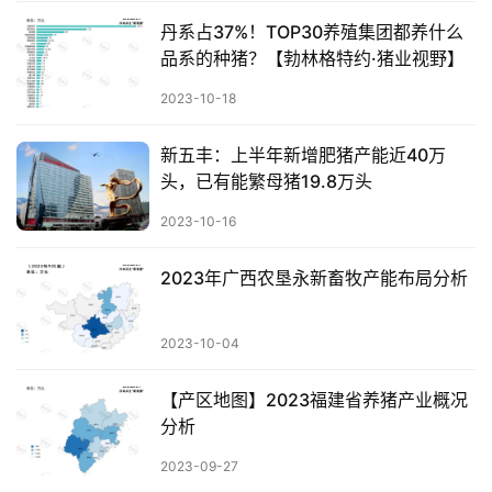
丹系占37%！TOP30养殖集团都养什么
品系的种猪？【勃林格特约·猪业视野】
2023-10-18
首
页
新五丰：上半年新增肥猪产能近40万
头，已有能繁母猪19.8万头
资
2023-10-16
讯
新
2023年广西农垦永新畜牧产能布局分析
闻
2023-10-04
分
析
【产区地图】2023福建省养猪产业概况
报
分析
告
2023-09-27