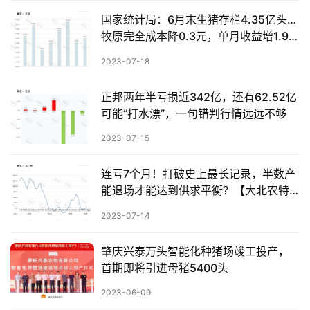
国家统计局：6月末生猪存栏4.35亿头…
数
牧原完全成本降0.3元，单月收益增1.91
据
亿！
图
2023-07-18
表
正邦两年半亏损近342亿，还有62.52亿
可能“打水漂”，一句错判行情远远不够
今
2023-07-15
日
猪
连亏7个月！打破史上最长记录，半数产
价
能退场才能达到供求平衡？【大北农特
约·数说猪业】
2023-07-14
肇庆兴泰万头智能化种猪场竣工投产，
首期即将引进母猪5400头
2023-06-09