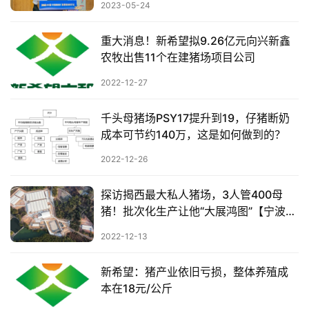
2023-05-24
数
重大消息！新希望拟9.26亿元向兴新鑫
据
农牧出售11个在建猪场项目公司
图
表
2022-12-27
千头母猪场PSY17提升到19，仔猪断奶
今
成本可节约140万，这是如何做到的？
日
2022-12-26
猪
价
探访揭西最大私人猪场，3人管400母
猪！批次化生产让他“大展鸿图”【宁波三
生特约--标杆猪场说批次】
2022-12-13
新希望：猪产业依旧亏损，整体养殖成
本在18元/公斤