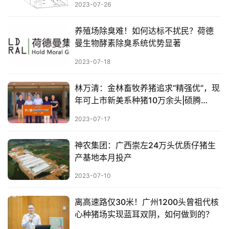
2023-07-26
养殖场除臭难！如何达标不扰民？荷德
曼生物酵素除臭系统优势显著
首
2023-07-18
页
林万清：金林畜牧养猪追求“精强优”，现
资
年可上市新美系种猪10万余头|硕腾
讯
zoetis特约2023健康种猪中国行
2023-07-17
新
闻
神农集团：广西崇左24万头优质仔猪生
产基地本月投产
分
2023-07-10
析
报
离高速路仅30米！广州1200头曾祖代核
告
心种猪场实现蓝耳双阴，如何做到的？