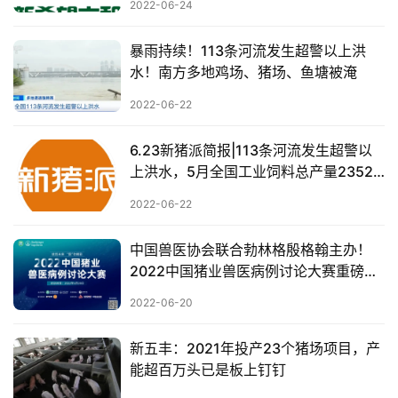
2022-06-24
暴雨持续！113条河流发生超警以上洪
水！南方多地鸡场、猪场、鱼塘被淹
2022-06-22
6.23新猪派简报|113条河流发生超警以
上洪水，5月全国工业饲料总产量2352
万吨
2022-06-22
中国兽医协会联合勃林格殷格翰主办！
2022中国猪业兽医病例讨论大赛重磅来
袭！
2022-06-20
新五丰：2021年投产23个猪场项目，产
能超百万头已是板上钉钉