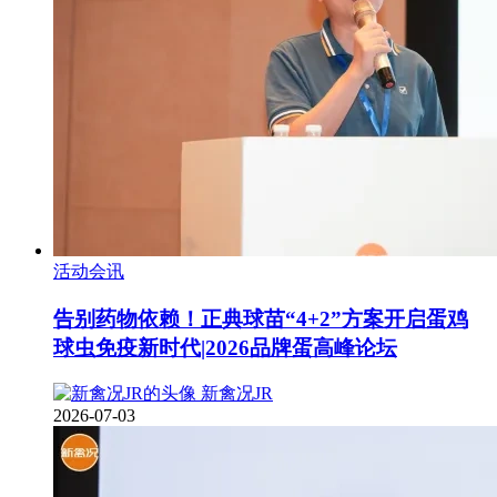
活动会讯
告别药物依赖！正典球苗“4+2”方案开启蛋鸡
球虫免疫新时代|2026品牌蛋高峰论坛
新禽况JR
2026-07-03