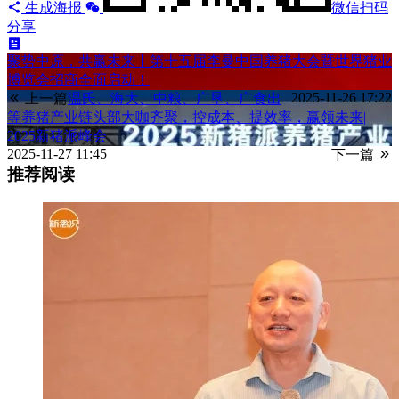
生成海报
微信扫码
分享
聚势中原，共赢未来丨第十五届李曼中国养猪大会暨世界猪业
博览会招商全面启动！
2025-11-26 17:22
上一篇
温氏、海大、中粮、广垦、广食出
等养猪产业链头部大咖齐聚，控成本、提效率，赢领未来|
2025新猪派峰会
2025-11-27 11:45
下一篇
推荐阅读