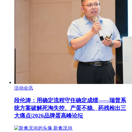
活动会讯
段伦涛：用确定流程守住确定成绩——瑞普系
统方案破解死淘失控、产蛋不稳、药残检出三
大痛点|2026品牌蛋高峰论坛
新禽况JR