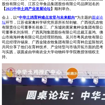
股份有限公司、江苏立华食品集团股份有限公司品牌冠名的
【
2025中华土鸡产业发展论坛
】
顺利举办。
会上，以
“
中华土鸡育种难点攻坚与未来航向
”
为主题的
圆桌论
坛
环节，江苏省家禽科学研究所原所长邹剑敏、广西祝氏农牧
有限责任公司董事长祝春三、广东墟岗黄家禽种业集团有限公
司董事长刘东明、广西凤翔集团股份有限公司总裁王嘉鸿、佛
山市南海种禽有限公司总经理郑煦灿、吴川市粤凤农牧有限公
司总经理许锡泉、广西金陵农牧集团有限公司育种总监陈智武
共同分享了他们在育种技术、产业转型与市场开拓方面的思考
与实践，该圆桌由华南农业大学动物科学学院教授张细权主
持。