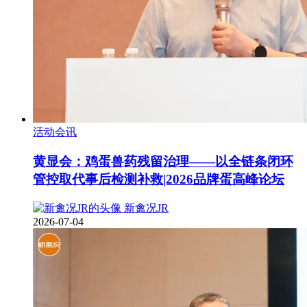
活动会讯
黄显会：鸡蛋兽药残留治理——以全链条闭环
管控取代事后检测补救|2026品牌蛋高峰论坛
新禽况JR
2026-07-04