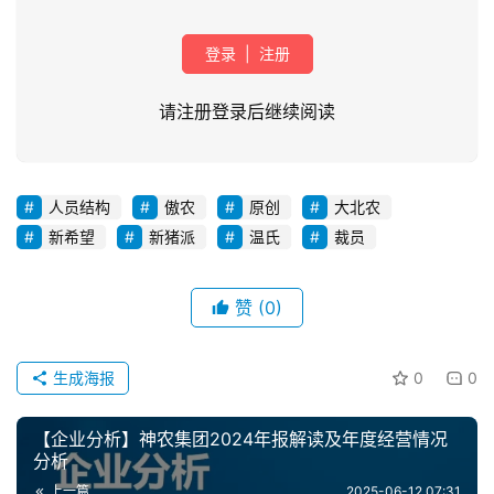
登录
|
注册
请注册登录后继续阅读
人员结构
傲农
原创
大北农
首
新希望
新猪派
温氏
裁员
页
赞
(0)
资
讯
新
生成海报
0
0
闻
【企业分析】神农集团2024年报解读及年度经营情况
分析
分
上一篇
2025-06-12 07:31