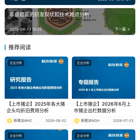
析
报
非瘟疫苗的研发现状和技术难点分析
告
2025-06-13 16:32
下一篇
数
推荐阅读
据
图
企业分析
企业分析
表
今
日
【上市猪企】2025年各大猪
【上市猪企】2026年6月上
猪
企头均折旧费用分析
市猪企出栏数据分析
价
新猪派WHC
2026-08-02
新猪派WGH
2026-07-23
企业分析
企业分析