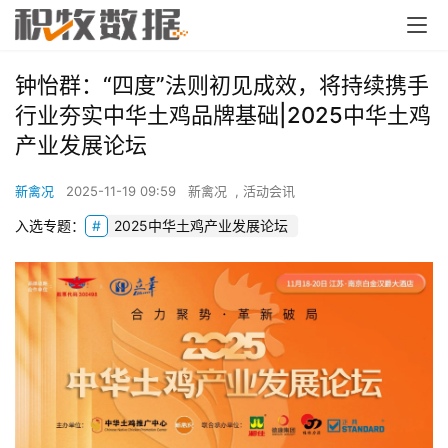
钟怡群：“四度”法则初见成效，将持续携手
行业夯实中华土鸡品牌基础|2025中华土鸡
产业发展论坛
新禽况
2025-11-19 09:59
新禽况
,
活动会讯
入选专题：
2025中华土鸡产业发展论坛