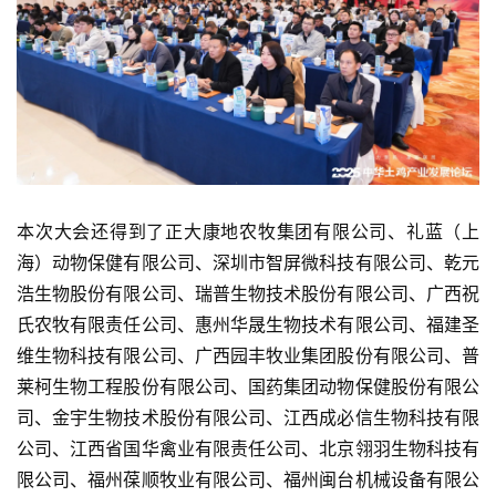
闻
分
析
报
告
本次大会还得到了正大康地农牧集团有限公司、礼蓝（上
海）动物保健有限公司、深圳市智屏微科技有限公司、乾元
数
据
浩生物股份有限公司、瑞普生物技术股份有限公司、广西祝
图
氏农牧有限责任公司、惠州华晟生物技术有限公司、福建圣
表
维生物科技有限公司、广西园丰牧业集团股份有限公司、普
莱柯生物工程股份有限公司、国药集团动物保健股份有限公
司、金宇生物技术股份有限公司、江西成必信生物科技有限
今
公司、江西省国华禽业有限责任公司、北京翎羽生物科技有
日
限公司、福州葆顺牧业有限公司、福州闽台机械设备有限公
猪