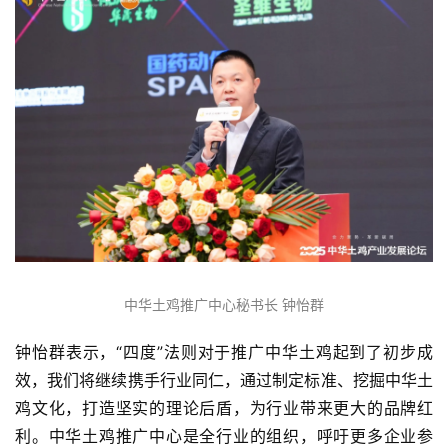
中华土鸡推广中心秘书长 钟怡群
钟怡群表示，“四度”法则对于推广中华土鸡起到了初步成
效，我们将继续携手行业同仁，通过制定标准、挖掘中华土
鸡文化，打造坚实的理论后盾，为行业带来更大的品牌红
利。中华土鸡推广中心是全行业的组织，呼吁更多企业参