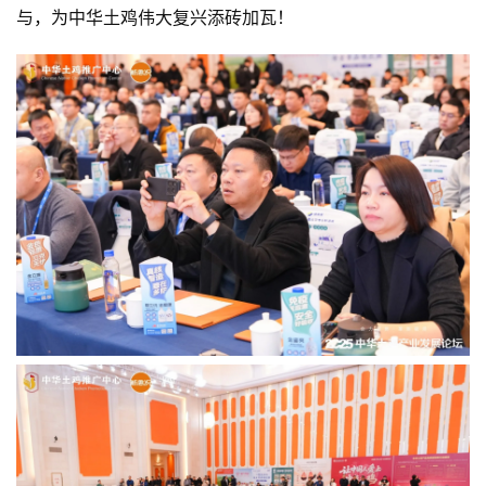
与，为中华土鸡伟大复兴添砖加瓦！
首
页
资
讯
新