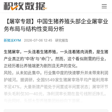
【屠宰专题】中国生猪养殖头部企业屠宰业
务布局与结构性变局分析
新猪派XYM
2026-07-06 12:45
研究报告
生猪屠宰，一头连着生猪养殖，一头连着猪肉消费，是生猪
产业真正的“中场”与“命门”。然而，这个看似刚需的行业，
正经历着比养殖端更为剧烈且无声的变化。
风险，从未如此集中。行业集中度的快速攀升并未带来利润
护城河。据调研，全国5549家生猪屠宰场平均产能利用率
不足47%，大量新建产能处于闲置或半闲置状态；屠宰环节
单头毛利仅30—40元，净利润率长期在盈亏线附近挣扎。
与此同时，头部大型养殖集团纷纷向下游屠...