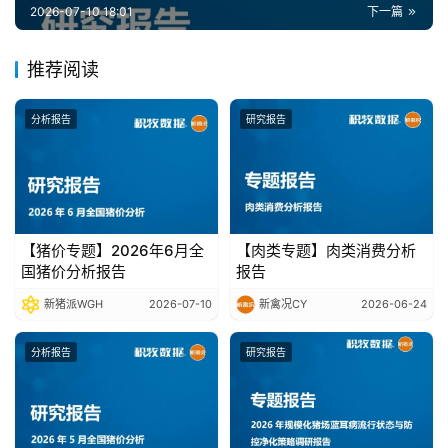
报
2026-07-10 18:01
下一篇
告
推荐阅读
数
分析报告
研究报告
据
图
表
【猪价专题】2026年6月全
【肉类专题】肉类消费分析
今
国猪价分析报告
报告
日
猪
新猪派WGH
2026-07-10
新禽况CY
2026-06-24
价
分析报告
研究报告