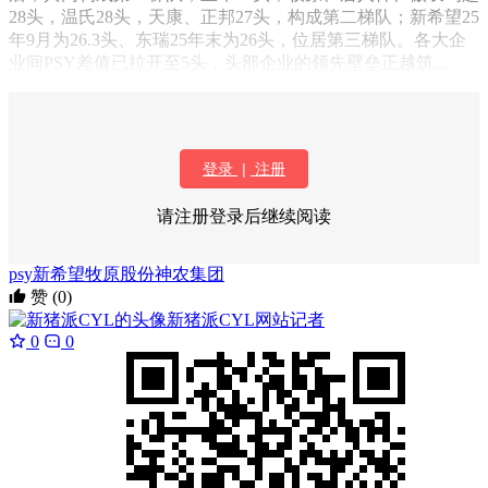
28头，温氏28头，天康、正邦27头，构成第二梯队；新希望25
年9月为26.3头、东瑞25年末为26头，位居第三梯队。各大企
业间PSY差值已拉开至5头，头部企业的领先壁垒正越筑...
登录
|
注册
请注册登录后继续阅读
psy
新希望
牧原股份
神农集团
赞
(0)
新猪派CYL
网站记者
0
0