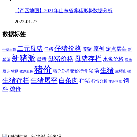
【产区地图】2021年山东省养猪形势数据分析
2022-01-27
数据标签
二元母猪
仔猪价格
原创
定点屠宰
仔猪
养猪
新
中华土鸡
新猪派
母猪价格
母猪存栏
水禽价格
母猪
希望
温氏
猪价
生猪
猪场
猪价行情
猪价分析
牧原
生猪出栏
股份
牧原股份
生猪存栏
生猪屠宰
白条肉
饲
种猪
行情分析
非洲猪瘟
料
鸡价