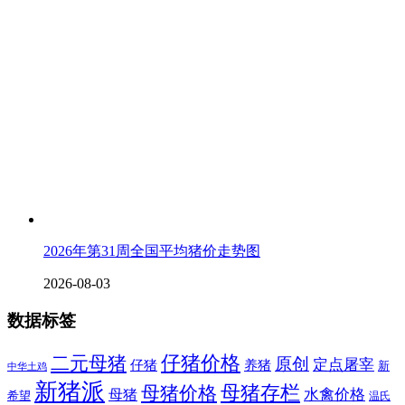
2026年第31周全国平均猪价走势图
2026-08-03
数据标签
二元母猪
仔猪价格
原创
定点屠宰
仔猪
养猪
新
中华土鸡
新猪派
母猪价格
母猪存栏
水禽价格
母猪
希望
温氏