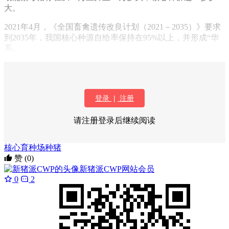
大。
2021年4月，《全国畜禽遗传改良计划（2021－2035）》要求
到2035年，我国核心种源自给率保持在95%以上，并形成“华
系...
登录
|
注册
请注册登录后继续阅读
核心育种场
种猪
赞
(0)
新猪派CWP
网站会员
0
2