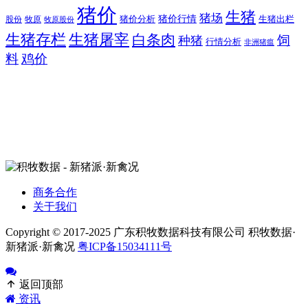
猪价
生猪
猪场
猪价行情
猪价分析
牧原
生猪出栏
股份
牧原股份
生猪存栏
生猪屠宰
白条肉
饲
种猪
行情分析
非洲猪瘟
料
鸡价
商务合作
关于我们
Copyright © 2017-2025 广东积牧数据科技有限公司 积牧数据·
新猪派·新禽况
粤ICP备15034111号
返回顶部
资讯