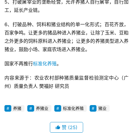
5、打破屠宰业的垄断经营，允许养猪人自行屠宰，自行加
首
工，延长产业链。
页
6、打破品种、饲料和猪业结构的单一化形式；百花齐放，
资
百家争鸣。让更多的猪品种进入养猪业，让除了玉米、豆粕
讯
新
之外更多的饲料原料进入养猪业；让更多的养猪类型进入养
闻
猪业，鼓励小场、家庭农场进入养猪业。
国家不再推行
标准化养殖
。
分
内容来源于：农业农村部种猪质量监督检验测定中心（广
析
报
州）质量负责人 樊福好 研究员
告
养猪
养猪业
标准化养殖
猪业
数
据
赞
(25)
图