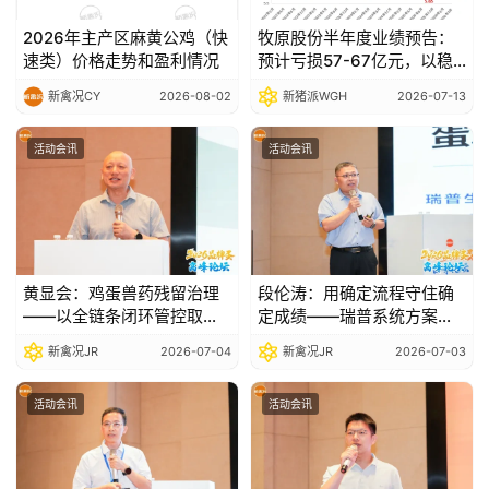
2026年主产区麻黄公鸡（快
牧原股份半年度业绩预告：
速类）价格走势和盈利情况
预计亏损57-67亿元，以稳
健经营穿越行业波动
新禽况CY
2026-08-02
新猪派WGH
2026-07-13
活动会讯
活动会讯
黄显会：鸡蛋兽药残留治理
段伦涛：用确定流程守住确
——以全链条闭环管控取代
定成绩——瑞普系统方案破
事后检测补救|2026品牌蛋
解死淘失控、产蛋不稳、药
新禽况JR
2026-07-04
新禽况JR
2026-07-03
高峰论坛
残检出三大痛点|2026品牌
蛋高峰论坛
活动会讯
活动会讯