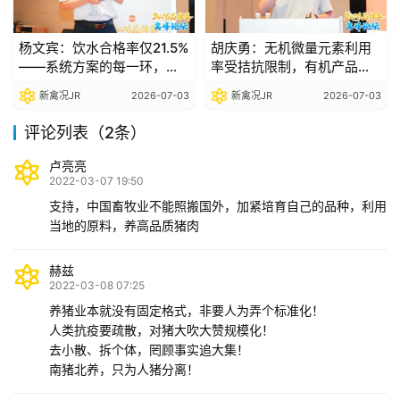
杨文宾：饮水合格率仅21.5%
胡庆勇：无机微量元素利用
——系统方案的每一环，都
率受拮抗限制，有机产品以
是价值兑现的底线|2026品
更低添加量实现更好效
新禽况JR
2026-07-03
新禽况JR
2026-07-03
牌蛋高峰论坛
果|2026品牌蛋高峰论坛
评论列表（2条）
卢亮亮
2022-03-07 19:50
支持，中国畜牧业不能照搬国外，加紧培育自己的品种，利用
当地的原料，养高品质猪肉
赫兹
2022-03-08 07:25
养猪业本就没有固定格式，非要人为弄个标准化！
人类抗疫要疏散，对猪大吹大赞规模化！
去小散、拆个体，罔顾事实追大集！
南猪北养，只为人猪分离！