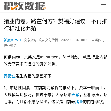
猪业内卷，路在何方？樊福好建议：不再推
行标准化养殖
新猪派LWH
文章来源: 玖卦文化传播
2022-03-07 10:19
自媒体
,
行业资讯
何谓内卷，其英文是involution，简单地说，就是行业内部
的无序竞争而造成的资源消耗。
养猪业
发生内卷的原因如下：
1、市场性因素：在前期高猪价的推动下，资本一哄而上，
大规模建造猪场，供过于求；大家都来
养猪
，互相碾压，都
亏本，而且都不愿意退出。这就是目前养
猪业
的内卷现状。