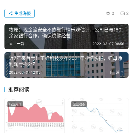
表
生成海报
0
2
今
牧原：现金流安全不依靠行情乐观估计，公司已与160
日
余家银行合作，确保稳健经营
猪
上一篇
2022-03-07 08:56
价
近7年来首亏！正虹科技发布2021年业绩快报，归母净
利润亏损2亿
2022-03-07 12:05
下一篇
推荐阅读
行业资讯
企业动态