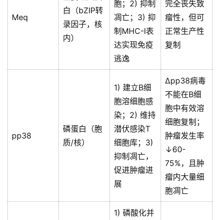
胞；2) 抑制
完全丧失致
白（bZIP转
数
Meq
凋亡；3) 抑
瘤性，但可
录因子，核
据
制MHC-I表
正常生产性
内）
图
达实现免疫
复制
表
逃逸
Δpp38病毒
1) 建立B细
今
不能在B细
胞溶细胞感
日
胞中有效溶
猪
染；2) 维持
细胞复制；
价
磷蛋白（胞
潜伏感染T
pp38
肿瘤发生率
质/核）
细胞库；3)
↓60-
抑制凋亡，
75%，且肿
促进肿瘤进
瘤内大量细
展
胞凋亡
1) 磷酸化并