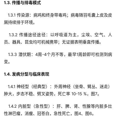
1.3. 传播与排毒模式  
   1.3.1 传染源：病鸡和终身带毒鸡；病毒随羽毛囊上皮及皮
屑持续排于环境。  
   1.3.2 传播途径途径：以呼吸道为主，尘埃、空气、人
员、器具、昆虫均可机械携带；无证据表明垂直传播。  
   1.3.3 潜伏期：4周-4个月不等，最早1周龄即可检测到病
变。  
1.4. 发病分型与临床表现  
   1.4.1 神经型（经典型）：外周神经（坐骨、臂丛、迷走）
肿大，步态不稳、劈叉姿势，死亡率 10-15 %，图7。  
   1.4.2 内脏型（急性型）：肝、脾、肾、性腺等内脏多灶
性淋巴瘤，消瘦、冠苍白，急性死亡，图4、图6。  