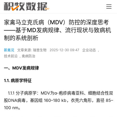
家禽马立克氏病（MDV）防控的深度思考
——基于MD发病规律、流行现状与致病机
制的系统剖析
新禽况
文章来源: 瑞普生物
2025-12-30 09:47
企业动态
,
技术前沿
,
禽病防治
一、MDV发病规律  
1.1. 病原学特征  
   1.1.1 分子病原学：MDV为α-疱疹病毒亚科、细胞结合性双
股DNA病毒，基因组 160–180 kb，衣壳六角形，直径 85–
100 nm。