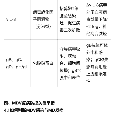
ΔvIL-8病毒
招募靶T细
病毒趋化因
外周血液病
胞至感染
vIL-8
子同源物
毒载量下降1
灶；促进病
（分泌型）
–2 log，神
毒二次扩散
经病变减轻
gB抗体可体
介导病毒吸
外中和感
附、膜融
gB、gC、
染；gC缺失
包膜糖蛋白
合、细胞间
gD、gH/gL
影响羽毛囊
传播；gB含
上皮细胞嗜
强中和表位
性
四、MDV疫病防控关键举措
4.1如何判断MDV感染与MD发病