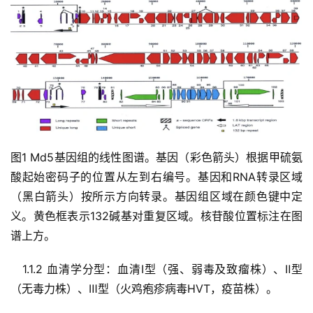
图1 Md5基因组的线性图谱。基因（彩色箭头）根据甲硫氨
酸起始密码子的位置从左到右编号。基因和RNA转录区域
（黑白箭头）按所示方向转录。基因组区域在颜色键中定
义。黄色框表示132碱基对重复区域。核苷酸位置标注在图
谱上方。
   1.1.2 血清学分型：血清Ⅰ型（强、弱毒及致瘤株）、Ⅱ型
（无毒力株）、Ⅲ型（火鸡疱疹病毒HVT，疫苗株）。  