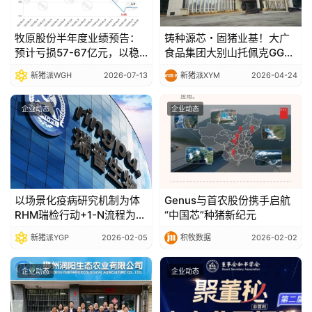
牧原股份半年度业绩预告：
铸种源芯・固猪业基！大广
预计亏损57-67亿元，以稳
食品集团大别山托佩克GGP
健经营穿越行业波动
种猪场赋能中国生猪种业高
新猪派WGH
2026-07-13
新猪派XYM
2026-04-24
质量发展
企业动态
企业动态
以场景化疫病研究机制为体
Genus与首农股份携手启航
RHM瑞检行动+1-N流程为翼
“中国芯”种猪新纪元
瑞普生物如何通过价值服务
新猪派YGP
2026-02-05
积牧数据
2026-02-02
体系夯实客户价值根基
企业动态
企业动态