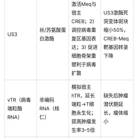
激活Meq与
宿主
US3激酶死
CREB；2)
突变体斑块
丝/苏氨酸蛋
调控病毒重
缩小50%，
US3
白激酶
复区基因表
CREB-Meq
达；3) 促进
靶基因转录
细胞骨架重
下降
塑利于病毒
扩散
模拟宿主
hTR，延长
缺失后肿瘤
vTR（病毒
非编码
端粒→T细
潜伏期延
端粒酶
RNA（核
胞永生化；
长，瘤体缩
RNA）
仁）
提高肿瘤发
小
生率3–5倍