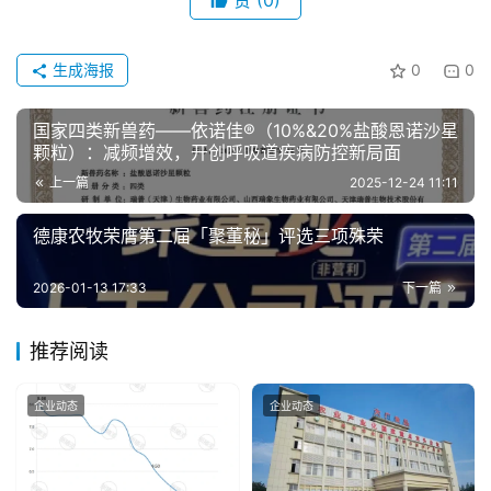
赞
(0)
生成海报
0
0
国家四类新兽药——依诺佳®（10%&20%盐酸恩诺沙星
颗粒）：减频增效，开创呼吸道疾病防控新局面
上一篇
2025-12-24 11:11
德康农牧荣膺第二届「聚董秘」评选三项殊荣
2026-01-13 17:33
下一篇
推荐阅读
企业动态
企业动态