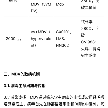
1980s
>50%，突
MDV（vvM
Md5
破二价苗
DV）
致死率
>80%，突
vv+MDV（
GX0101、
破
2000s后
hypervirule
LMS、
CVI988；
nt）
HN302
火鸡、鸭跨
宿主感染
三、MDV的致病机制  
3.1. 病毒生命周期与传播
3.1.1感染途径：MDV通过吸入含有病毒的尘埃或皮屑经呼吸
道感染宿主，病毒首先在肺部巨噬细胞和B细胞中复制，随