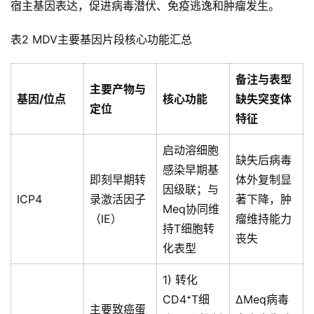
宿主基因表达，促进病毒潜伏、免疫逃逸和肿瘤发生。
表2 MDV主要基因片段核心功能汇总
首
备注与表型
页
主要产物与
基因/位点
核心功能
缺失突变体
定位
特征
资
讯
启动溶细胞
新
缺失后病毒
感染早期基
闻
即刻早期转
体外复制显
因级联；与
ICP4
录激活因子
著下降，肿
Meq协同维
（IE）
瘤维持能力
持T细胞转
分
丧失
化表型
析
报
1) 转化
告
CD4⁺T细
ΔMeq病毒
主要致癌蛋