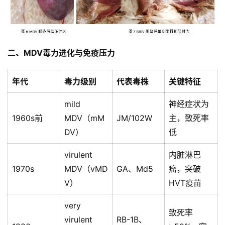
二、MDV毒力进化与免疫压力  
年代
毒力级别
代表毒株
关键特征
mild
神经症状为
1960s前
MDV（mM
JM/102W
主，致死率
DV）
低
virulent
内脏淋巴
1970s
MDV（vMD
GA、Md5
瘤，突破
V）
HVT疫苗
very
致死率
virulent
RB-1B、