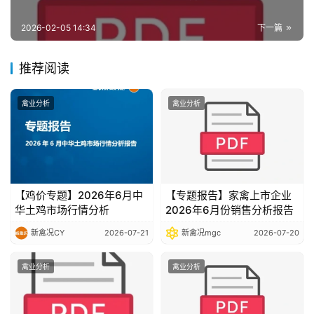
报
告
2026-02-05 14:34
下一篇
推荐阅读
数
据
禽业分析
禽业分析
图
表
今
【鸡价专题】2026年6月中
【专题报告】家禽上市企业
日
华土鸡市场行情分析
2026年6月份销售分析报告
猪
新禽况CY
2026-07-21
新禽况mgc
2026-07-20
价
禽业分析
禽业分析