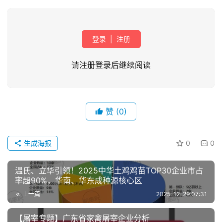
登录
|
注册
请注册登录后继续阅读
首
页
赞
(0)
资
讯
生成海报
0
0
新
闻
温氏、立华引领！2025中华土鸡鸡苗TOP30企业市占
率超90%，华南、华东成种源核心区
上一篇
2025-12-29 07:31
分
析
【屠宰专题】广东省家禽屠宰企业分析