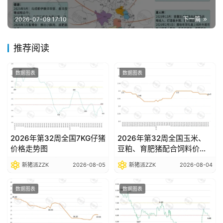
报
告
2026-07-09 17:10
下一篇
推荐阅读
数
据
数据图表
数据图表
图
表
今
2026年第32周全国7KG仔猪
2026年第32周全国玉米、
日
价格走势图
豆粕、育肥猪配合饲料价格
猪
走势图
新猪派ZZK
2026-08-05
新猪派ZZK
2026-08-04
价
数据图表
数据图表