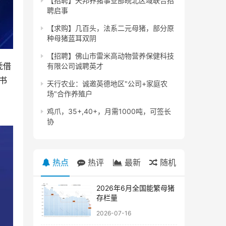
【招聘】天邦养猪事业部皖北区域联合招
聘启事
【求购】几百头，法系二元母猪，部分原
种母猪蓝耳双阴
【招聘】佛山市雷米高动物营养保健科技
凭借
有限公司诚聘英才
书
天行农业：诚邀英德地区"公司+家庭农
场"合作养殖户
鸡爪，35+,40+，月需1000吨，可签长
协
热点
热评
最新
随机
2026年6月全国能繁母猪
存栏量
2026-07-16