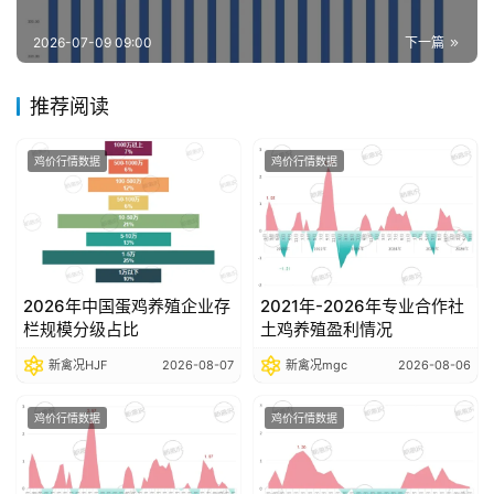
报
告
2026-07-09 09:00
下一篇
推荐阅读
数
据
鸡价行情数据
鸡价行情数据
图
表
今
2026年中国蛋鸡养殖企业存
2021年-2026年专业合作社
日
栏规模分级占比
土鸡养殖盈利情况
猪
新禽况HJF
2026-08-07
新禽况mgc
2026-08-06
价
鸡价行情数据
鸡价行情数据