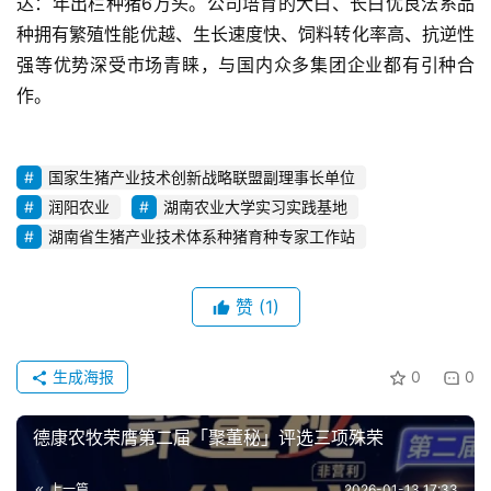
达：年出栏种猪6万头。公司培育的大白、长白优良法系品
种拥有繁殖性能优越、生长速度快、饲料转化率高、抗逆性
强等优势深受市场青睐，与国内众多集团企业都有引种合
作。
国家生猪产业技术创新战略联盟副理事长单位
润阳农业
湖南农业大学实习实践基地
湖南省生猪产业技术体系种猪育种专家工作站
赞
(1)
生成海报
0
0
德康农牧荣膺第二届「聚董秘」评选三项殊荣
上一篇
2026-01-13 17:33