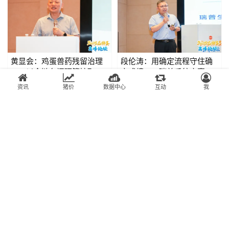
黄显会：鸡蛋兽药残留治理
段伦涛：用确定流程守住确
——以全链条闭环管控取代
定成绩——瑞普系统方案破
事后检测补救|2026品牌蛋
解死淘失控、产蛋不稳、药
资讯
猪价
数据中心
互动
我
新禽况JR
2026-07-04
新禽况JR
2026-07-03
高峰论坛
残检出三大痛点|2026品牌
蛋高峰论坛
活动会讯
活动会讯
杨文宾：饮水合格率仅21.5%
胡庆勇：无机微量元素利用
——系统方案的每一环，都
率受拮抗限制，有机产品以
是价值兑现的底线|2026品
更低添加量实现更好效
新禽况JR
2026-07-03
新禽况JR
2026-07-03
牌蛋高峰论坛
果|2026品牌蛋高峰论坛