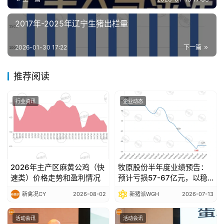
2017年-2025年辽宁生猪出栏量
2026-01-30 17:22
下一篇
推荐阅读
行业资讯
企业动态
2026年主产区麻黄公鸡（快
牧原股份半年度业绩预告：
速类）价格走势和盈利情况
预计亏损57-67亿元，以稳
健经营穿越行业波动
新禽况CY
2026-08-02
新猪派WGH
2026-07-13
活动会讯
活动会讯