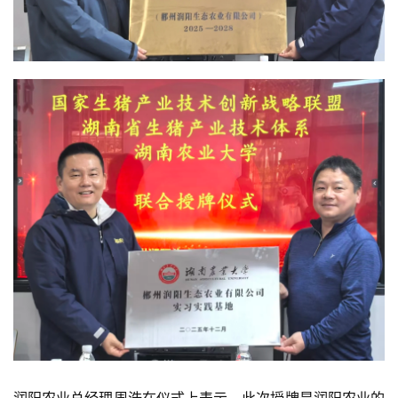
分
析
报
告
数
据
图
表
今
日
猪
价
润阳农业总经理周浩在仪式上表示，此次授牌是润阳农业的