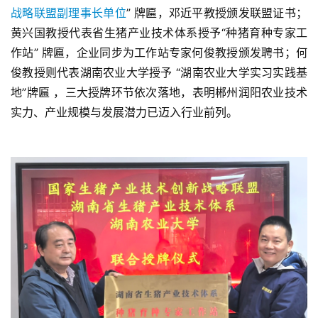
战略联盟副理事长单位
” 牌匾，邓近平教授颁发联盟证书；
黄兴国教授代表省生猪产业技术体系授予“种猪育种专家工
作站” 牌匾，企业同步为工作站专家何俊教授颁发聘书；何
俊教授则代表湖南农业大学授予 “湖南农业大学实习实践基
地”牌匾 ，三大授牌环节依次落地，表明郴州润阳农业技术
实力、产业规模与发展潜力已迈入行业前列。
首
页
资
讯
新
闻