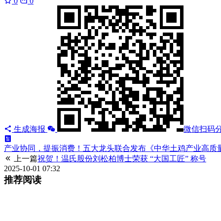
0
0
生成海报
微信扫码
产业协同，提振消费！五大龙头联合发布《中华土鸡产业高质
上一篇
祝贺！温氏股份刘松柏博士荣获 “大国工匠” 称号
2025-10-01 07:32
推荐阅读