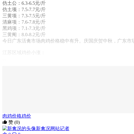
仿土公：6.3-6.5元/斤
仿土项：7.5-7.7元/斤
三黄项：7.3-7.5元/斤
清麻项：7.6-7.8元/斤
黑鸡项：7.1-7.3元/斤
三黄阉：8.0-8.2元/斤
今日广东活禽市场肉鸡价格稳中有升。庆国庆贺中秋，广东市
江苏区域鸡价小涨：
...
肉鸡价格
鸡价
赞
(0)
新禽况
网站记者