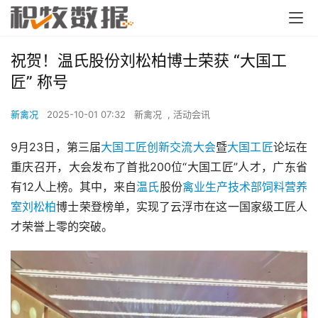
祝贺！温氏股份刘松柏博士荣获 “大国工
匠” 称号
新禽况
2025-10-01 07:32
新禽况
,
活动会讯
9月23日，第三届
大国工匠创新交流大会
暨
大国工匠
论坛在
重庆召开，大会发布了首批200位“大国工匠”人才，广东省
有12人上榜。其中，来自
温氏
股份
禽业生产技术部饲料营养
室
刘松柏
博士荣登榜单，实现了云浮市在这一国家级工匠人
才荣誉上零的突破。