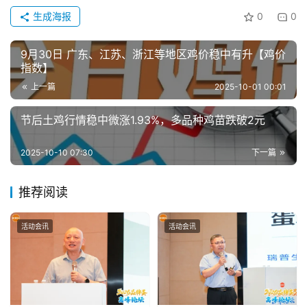
生成海报
0
0
9月30日 广东、江苏、浙江等地区鸡价稳中有升【鸡价
指数】
上一篇
2025-10-01 00:01
节后土鸡行情稳中微涨1.93%，多品种鸡苗跌破2元
2025-10-10 07:30
下一篇
推荐阅读
活动会讯
活动会讯