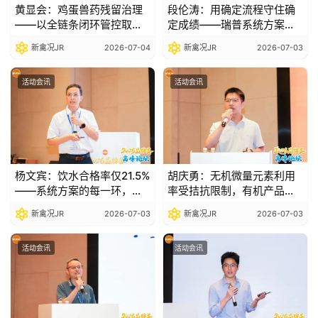
黄显会：鸡蛋兽药残留治理
段伦涛：用确定流程守住确
——以全链条闭环管控取代
定成绩——瑞普系统方案破
事后检测补救|2026品牌蛋
解死淘失控、产蛋不稳、药
新禽况JR
2026-07-04
新禽况JR
2026-07-03
高峰论坛
残检出三大痛点|2026品牌
蛋高峰论坛
活动会讯
活动会讯
杨文宾：饮水合格率仅21.5%
胡庆勇：无机微量元素利用
——系统方案的每一环，都
率受拮抗限制，有机产品以
是价值兑现的底线|2026品
更低添加量实现更好效
新禽况JR
2026-07-03
新禽况JR
2026-07-03
牌蛋高峰论坛
果|2026品牌蛋高峰论坛
活动会讯
活动会讯