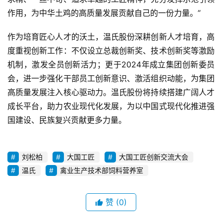
据
作用，为中华土鸡的高质量发展贡献自己的一份力量。”
图
表
作为培育匠心人才的沃土，温氏股份深耕创新人才培育，高
度重视创新工作：不仅设立总裁创新奖、技术创新奖等激励
机制，激发全员创新活力；更于2024年成立集团创新委员
今
会，进一步强化干部员工创新意识、激活组织动能，为集团
日
猪
高质量发展注入核心驱动力。温氏股份将持续搭建广阔人才
价
成长平台，助力农业现代化发展，为以中国式现代化推进强
国建设、民族复兴贡献更多力量。
刘松柏
大国工匠
大国工匠创新交流大会
温氏
禽业生产技术部饲料营养室
赞
(0)