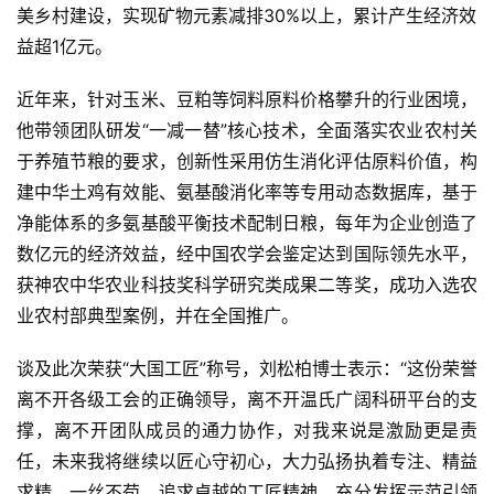
美乡村建设，实现矿物元素减排30%以上，累计产生经济效
益超1亿元。
首
页
近年来，针对玉米、豆粕等饲料原料价格攀升的行业困境，
他带领团队研发“一减一替”核心技术，全面落实农业农村关
资
于养殖节粮的要求，创新性采用仿生消化评估原料价值，构
讯
建中华土鸡有效能、氨基酸消化率等专用动态数据库，基于
新
净能体系的多氨基酸平衡技术配制日粮，每年为企业创造了
闻
数亿元的经济效益，经中国农学会鉴定达到国际领先水平，
获神农中华农业科技奖科学研究类成果二等奖，成功入选农
分
业农村部典型案例，并在全国推广。
析
报
谈及此次荣获“大国工匠”称号，刘松柏博士表示：“这份荣誉
告
离不开各级工会的正确领导，离不开温氏广阔科研平台的支
撑，离不开团队成员的通力协作，对我来说是激励更是责
任，未来我将继续以匠心守初心，大力弘扬执着专注、精益
数
求精、一丝不苟、追求卓越的工匠精神，充分发挥示范引领