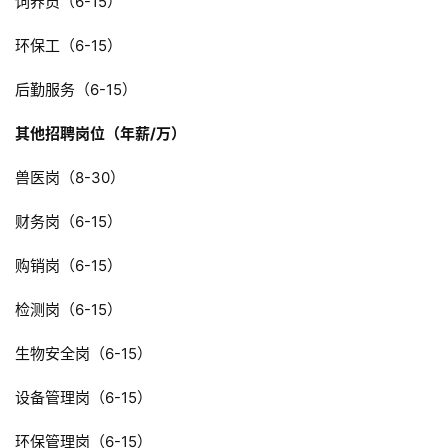
饲养员（6-15）
讯
新
环保工（6-15）
闻
后勤服务（6-15）
其他招聘岗位（年薪/万）
分
析
兽医岗（8-30）
报
告
财务岗（6-15）
购销岗（6-15）
数
检测岗（6-15）
据
图
生物安全岗（6-15）
表
设备管理岗（6-15）
环保管理岗（6-15）
今