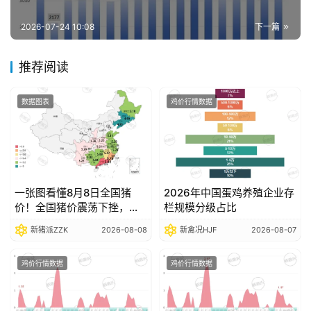
报
告
2026-07-24 10:08
下一篇
推荐阅读
数
据
数据图表
鸡价行情数据
图
表
今
一张图看懂8月8日全国猪
2026年中国蛋鸡养殖企业存
日
价！全国猪价震荡下挫，部
栏规模分级占比
猪
分省份跌破5元关口
新猪派ZZK
2026-08-08
新禽况HJF
2026-08-07
价
鸡价行情数据
鸡价行情数据