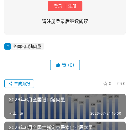
登录
|
注册
请注册登录后继续阅读
全国出口猪肉量
首
页
赞
(0)
资
讯
生成海报
0
0
新
闻
2026年6月全国进口猪肉量
上一篇
2026-07-24 10:00
分
析
2026年6月全国生猪定点屠宰企业屠宰量