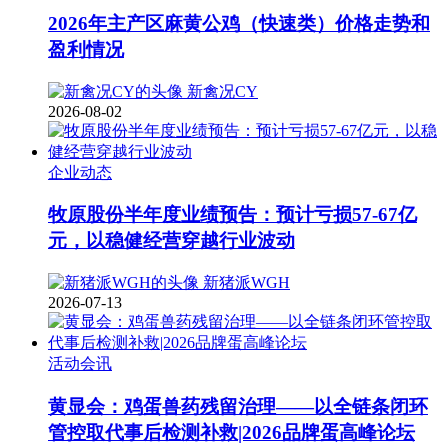
2026年主产区麻黄公鸡（快速类）价格走势和
盈利情况
新禽况CY
2026-08-02
企业动态
牧原股份半年度业绩预告：预计亏损57-67亿
元，以稳健经营穿越行业波动
新猪派WGH
2026-07-13
活动会讯
黄显会：鸡蛋兽药残留治理——以全链条闭环
管控取代事后检测补救|2026品牌蛋高峰论坛