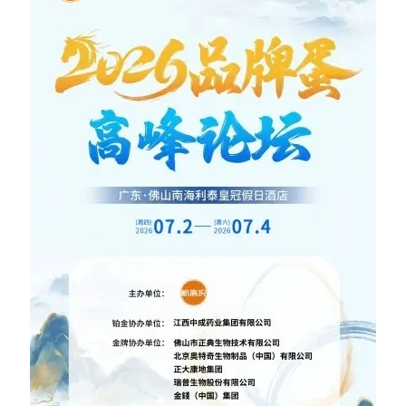
分
析
报
告
数
据
图
表
今
日
猪
价