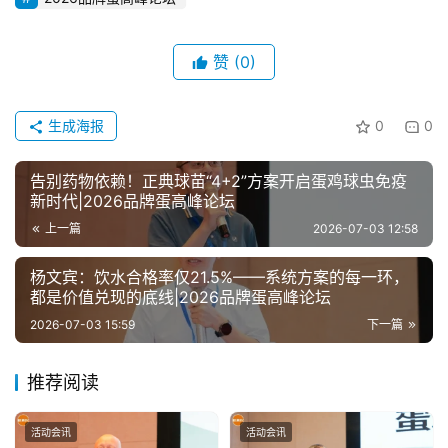
赞
(0)
生成海报
0
0
告别药物依赖！正典球苗“4+2”方案开启蛋鸡球虫免疫
新时代|2026品牌蛋高峰论坛
上一篇
2026-07-03 12:58
杨文宾：饮水合格率仅21.5%——系统方案的每一环，
都是价值兑现的底线|2026品牌蛋高峰论坛
2026-07-03 15:59
下一篇
推荐阅读
活动会讯
活动会讯