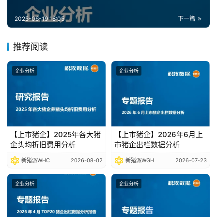
报
告
2025-06-19 18:05
下一篇
推荐阅读
数
据
企业分析
企业分析
图
表
今
【上市猪企】2025年各大猪
【上市猪企】2026年6月上
日
企头均折旧费用分析
市猪企出栏数据分析
猪
新猪派WHC
2026-08-02
新猪派WGH
2026-07-23
价
企业分析
企业分析