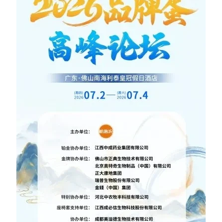
据
图
表
今
日
猪
价