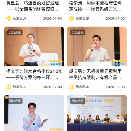
黄显会：鸡蛋兽药残留治理
段伦涛：用确定流程守住确
——以全链条闭环管控取代
定成绩——瑞普系统方案破
事后检测补救|2026品牌蛋
解死淘失控、产蛋不稳、药
新禽况JR
2026-07-04
新禽况JR
2026-07-03
高峰论坛
残检出三大痛点|2026品牌
蛋高峰论坛
活动会讯
活动会讯
杨文宾：饮水合格率仅21.5%
胡庆勇：无机微量元素利用
——系统方案的每一环，都
率受拮抗限制，有机产品以
是价值兑现的底线|2026品
更低添加量实现更好效
新禽况JR
2026-07-03
新禽况JR
2026-07-03
牌蛋高峰论坛
果|2026品牌蛋高峰论坛
活动会讯
活动会讯