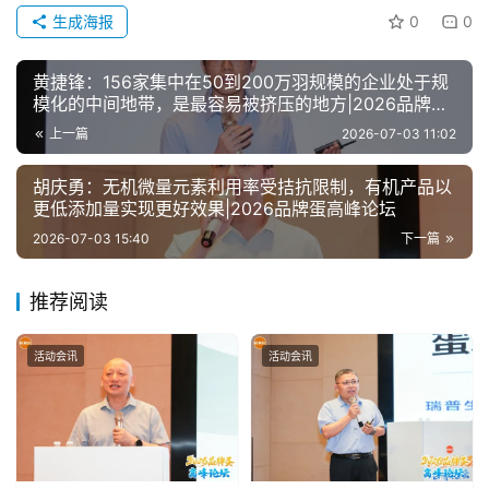
生成海报
0
0
黄捷锋：156家集中在50到200万羽规模的企业处于规
模化的中间地带，是最容易被挤压的地方|2026品牌蛋
高峰论坛
上一篇
2026-07-03 11:02
胡庆勇：无机微量元素利用率受拮抗限制，有机产品以
更低添加量实现更好效果|2026品牌蛋高峰论坛
2026-07-03 15:40
下一篇
推荐阅读
活动会讯
活动会讯