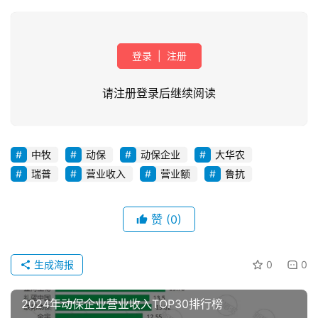
登录
|
注册
请注册登录后继续阅读
中牧
动保
动保企业
大华农
首
瑞普
营业收入
营业额
鲁抗
页
资
赞
(0)
讯
新
生成海报
0
0
闻
2024年动保企业营业收入TOP30排行榜