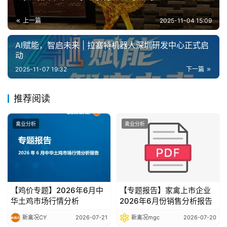
分
析
上一篇
2025-11-04 15:09
报
告
AI赋能，智启未来 | 拉塞特机器人深圳研发中心正式启
动
2025-11-07 19:32
下一篇
数
据
推荐阅读
图
表
禽业分析
禽业分析
今
日
猪
【鸡价专题】2026年6月中
【专题报告】家禽上市企业
价
华土鸡市场行情分析
2026年6月份销售分析报告
新禽况CY
2026-07-21
新禽况mgc
2026-07-20