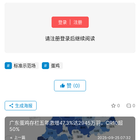
登录
|
注册
请注册登录后继续阅读
首
标准示范场
蛋鸡
页
赞
(0)
资
讯
新
生成海报
0
0
闻
广东蛋鸡存栏五年激增47.3%达2945万羽，CR10超
50%
分
上一篇
2025-09-25 07:32