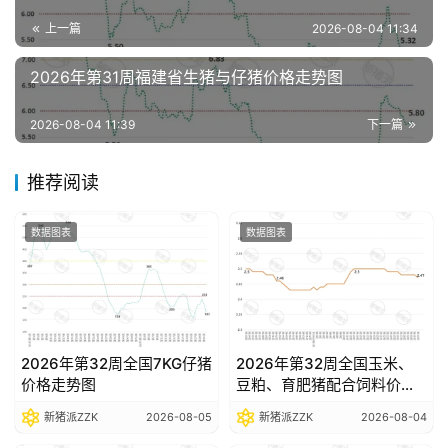
分
上一篇
2026-08-04 11:34
析
报
2026年第31周福建省生猪与仔猪价格走势图
告
2026-08-04 11:39
下一篇
数
推荐阅读
据
图
表
数据图表
数据图表
今
日
猪
2026年第32周全国7KG仔猪
2026年第32周全国玉米、
价
价格走势图
豆粕、育肥猪配合饲料价格
走势图
新猪派ZZK
2026-08-05
新猪派ZZK
2026-08-04