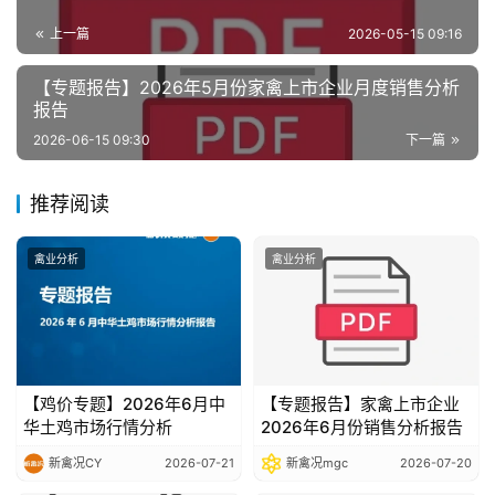
分
上一篇
2026-05-15 09:16
析
报
【专题报告】2026年5月份家禽上市企业月度销售分析
告
报告
2026-06-15 09:30
下一篇
数
推荐阅读
据
图
表
禽业分析
禽业分析
今
日
猪
【鸡价专题】2026年6月中
【专题报告】家禽上市企业
价
华土鸡市场行情分析
2026年6月份销售分析报告
新禽况CY
2026-07-21
新禽况mgc
2026-07-20