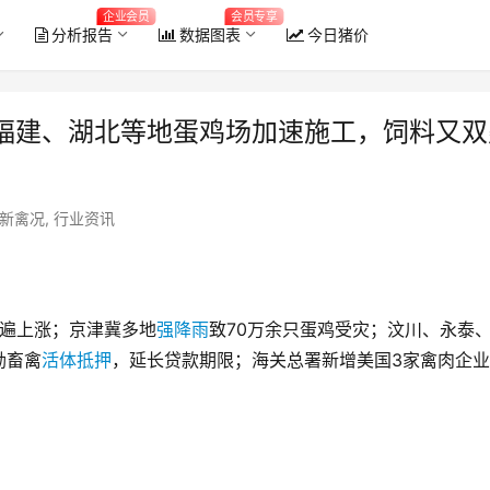
企业会员
会员专享
分析报告
数据图表
今日猪价
福建、湖北等地蛋鸡场加速施工，饲料又双
新禽况
,
行业资讯
遍上涨；京津冀多地
强降雨
致70万余只蛋鸡受灾；汶川、永泰
励畜禽
活体抵押
，延长贷款期限；海关总署新增美国3家禽肉企
2026年6月全国能繁母猪存栏量