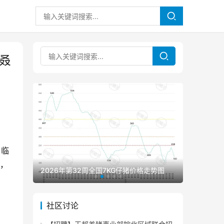
叒
、临
业，
2026年第32周全国7KG仔猪价格走势图
2026年
社区讨论