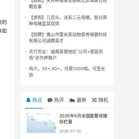
【招聘】天邦养猪事业部皖北区域联合招
聘启事
【求购】几百头，法系二元母猪，部分原
张的
种母猪蓝耳双阴
体如
【招聘】佛山市雷米高动物营养保健科技
有限公司诚聘英才
天行农业：诚邀英德地区"公司+家庭农
场"合作养殖户
鸡爪，35+,40+，月需1000吨，可签长
协
热点
热评
最新
随机
2026年6月全国能繁母猪
存栏量
2026-07-16