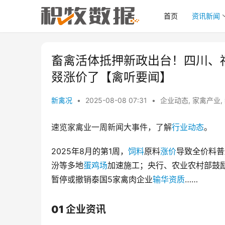
首页
资讯新闻
畜禽活体抵押新政出台！四川、
叕涨价了【禽听要闻】
新禽况
•
2025-08-08 07:31
•
企业动态
,
家禽产业
,
速览家禽业一周新闻大事件，了解
行业动态
。
2025年8月的第1周，
饲料
原料
涨价
导致全价料普
汾等多地
蛋鸡场
加速施工；央行、农业农村部鼓
暂停或撤销泰国5家禽肉企业
输华资质
……
01 企业资讯