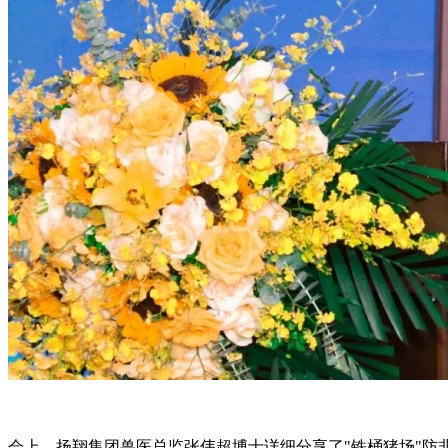
会上，扬翔集团兽医总监张伟超博士详细分享了"铁桶猪场"防