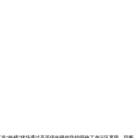
打造“铁桶”猪场通过高等级的硬件防护明确了净污区界限，阻断