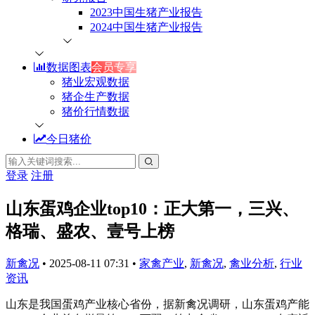
2023中国生猪产业报告
2024中国生猪产业报告
数据图表
会员专享
猪业宏观数据
猪企生产数据
猪价行情数据
今日猪价
登录
注册
山东蛋鸡企业top10：正大第一，三兴、
格瑞、盛农、壹号上榜
新禽况
•
2025-08-11 07:31
•
家禽产业
,
新禽况
,
禽业分析
,
行业
资讯
山东是我国蛋鸡产业核心省份，据新禽况调研，山东蛋鸡产能