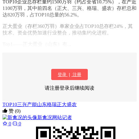
TOP10企业总存栏量约1500万羽（约占全省10.75%），在产近
1100万羽，其中前四名（正大、三兴、格瑞、盛农）存栏总和
达820万羽，占TOP10总量的56.2%。
正大蛋业（存栏360万羽）单家企业占TOP10总存栏24%，其
技术、资金优势加速行业整合，推动集约化进程。
Top1——正大蛋业（山东）有...
登录
|
注册
请注册登录后继续阅读
TOP10
三兴
产能
山东
格瑞
正大
盛农
赞
(0)
新禽况
网站记者
0
0