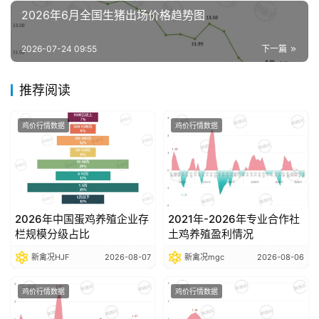
析
2026年6月全国生猪出场价格趋势图
报
告
2026-07-24 09:55
下一篇
推荐阅读
数
据
鸡价行情数据
鸡价行情数据
图
表
今
日
2026年中国蛋鸡养殖企业存
2021年-2026年专业合作社
栏规模分级占比
土鸡养殖盈利情况
猪
价
新禽况HJF
2026-08-07
新禽况mgc
2026-08-06
鸡价行情数据
鸡价行情数据