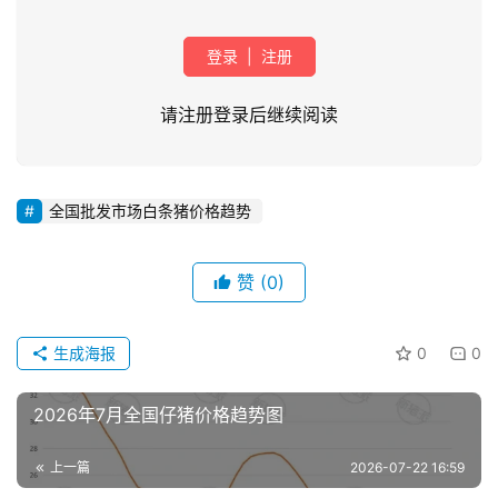
登录
|
注册
请注册登录后继续阅读
全国批发市场白条猪价格趋势
首
页
赞
(0)
资
讯
生成海报
0
0
新
闻
2026年7月全国仔猪价格趋势图
上一篇
2026-07-22 16:59
分