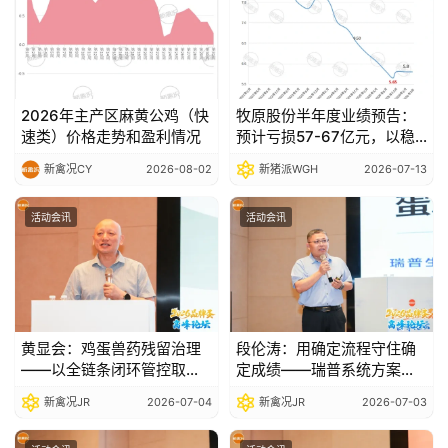
2026年主产区麻黄公鸡（快
牧原股份半年度业绩预告：
速类）价格走势和盈利情况
预计亏损57-67亿元，以稳
健经营穿越行业波动
新禽况CY
2026-08-02
新猪派WGH
2026-07-13
活动会讯
活动会讯
黄显会：鸡蛋兽药残留治理
段伦涛：用确定流程守住确
——以全链条闭环管控取代
定成绩——瑞普系统方案破
事后检测补救|2026品牌蛋
解死淘失控、产蛋不稳、药
新禽况JR
2026-07-04
新禽况JR
2026-07-03
高峰论坛
残检出三大痛点|2026品牌
蛋高峰论坛