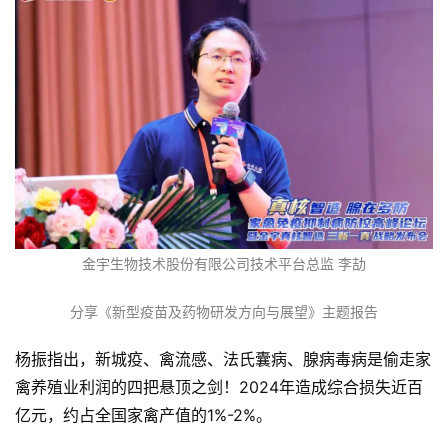
分
析
报
告
数
据
金宇生物技术股份有限公司技术平台总监 李劼
图
表
分享《新型疫苗及药物研发方向与展望》主题报告
杨振指出，新城疫、禽流感、法氏囊病、腺病毒病是偷走家
今
禽养殖业利润的四把悬顶之剑！2024年造成综合损失近百
日
亿元，约占全国家禽产值的1%-2%。
猪
价