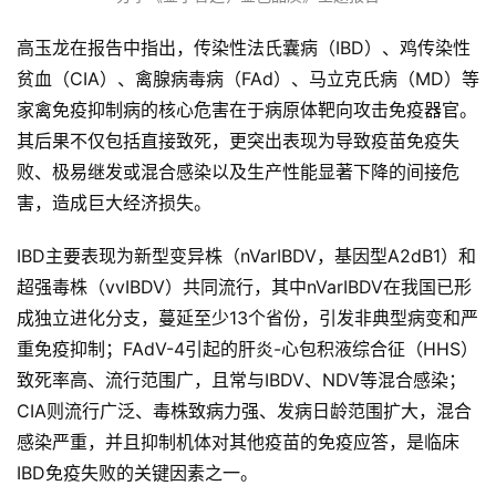
高玉龙在报告中指出，传染性法氏囊病（IBD）、鸡传染性
贫血（CIA）、禽腺病毒病（FAd）、马立克氏病（MD）等
家禽免疫抑制病的核心危害在于病原体靶向攻击免疫器官。
其后果不仅包括直接致死，更突出表现为导致疫苗免疫失
败、极易继发或混合感染以及生产性能显著下降的间接危
害，造成巨大经济损失。
IBD主要表现为新型变异株（nVarIBDV，基因型A2dB1）和
超强毒株（vvIBDV）共同流行，其中nVarIBDV在我国已形
成独立进化分支，蔓延至少13个省份，引发非典型病变和严
重免疫抑制；FAdV-4引起的肝炎-心包积液综合征（HHS）
致死率高、流行范围广，且常与IBDV、NDV等混合感染；
CIA则流行广泛、毒株致病力强、发病日龄范围扩大，混合
感染严重，并且抑制机体对其他疫苗的免疫应答，是临床
IBD免疫失败的关键因素之一。