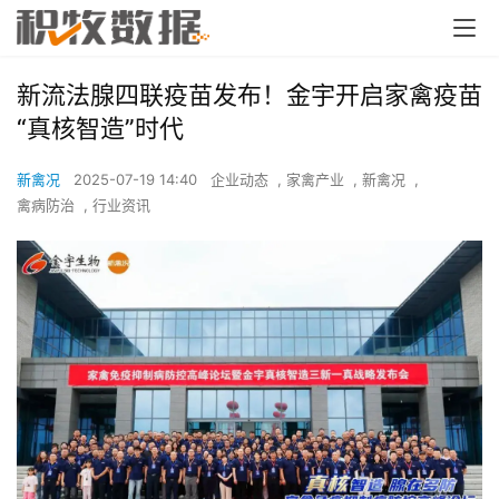
新流法腺四联疫苗发布！金宇开启家禽疫苗
“真核智造”时代
新禽况
2025-07-19 14:40
企业动态
,
家禽产业
,
新禽况
,
禽病防治
,
行业资讯