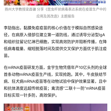
扬州大学教授梁昌镛 分享《昆虫杆状病毒表达系统在疫苗生产中的
应用及其改造》主题报告
李劼指出，黏膜免疫疫苗的核心价值在于模拟自然感染途
径，在病原入侵部位建立第一道防线，通过诱导分泌型IgA
和组织驻留记忆淋巴细胞，实现高效防护并阻断传播，在降
低病毒载量、缩短脱落时间及提供交叉保护方面优于肌注疫
苗。
在mRNA疫苗研发方面，金宇生物凭借年产10亿头剂的全球
首
首条动物mRNA疫苗生产线，实现抢跑。其中，牛皮肤结节
页
病、狂犬病mRNA疫苗等在动物试验中保护效果显著，且中
和抗体滴度远超传统疫苗；禽流感“二联十一防”mRNA疫苗
资
目标实现一针多防，高效保护。
讯
新
闻