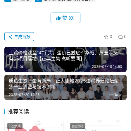
赞
(0)
生成海报
0
0
土鸡价格跌至“4”字头，蛋价已触底？华裕、厚全等又
有新项目落地【正典生物·禽听要闻】
上一篇
2025-07-18 14:50
质造生态，蛋育新局：正大康地2025蛋鸡养殖论坛聚
焦产业调整与技术创新
2025-07-20 14:23
下一篇
推荐阅读
行业资讯
企业动态