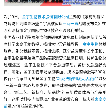
7月19日，
金宇生物技术股份有限公司
主办的《家禽免疫抑
制病防控高峰论坛暨金宇真核智造
三新一真
战略发布会》在
呼和浩特市金宇国际生物科技产业园顺利举行。
中国农业科学院哈尔滨兽医研究所禽免疫抑制病创新团队首
席科学家高玉龙教授，扬州大学梁昌镛教授，
金宇生物
总裁
张竞，副总裁赵丽霞，扬州优邦、辽宁益康董事长李玉和，
金宇生物董事兼禽产品防疫部运营总监高日明，优邦生物总
经理潘杰，金宇生物技术平台总监李劼，禽研发总监舒秀
伟、范娟，金宇生物市场总监李丽、技术总监杨振等200余
位行业专家共同见证金宇生物“
新流法腺四联灭活疫苗
”以及
“三新一真”核心战略发布，即全球领先的“真核表达技术平
台”、“新工艺、新标准、新品牌”的三新质量体系与产品矩
阵。这场以科技内核驱动产业变革的发布会，标志着
家禽疫
苗
进入“真核智造”时代。