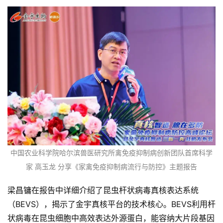
中国农业科学院哈尔滨兽医研究所禽免疫抑制病创新团队首席科学
家 高玉龙 分享《家禽免疫抑制病流行与防控》主题报告
梁昌镛在报告中详细介绍了昆虫杆状病毒真核表达系统
（BEVS），揭示了金宇真核平台的技术核心。BEVS利用杆
状病毒在昆虫细胞中高效表达外源蛋白，能容纳大片段基因