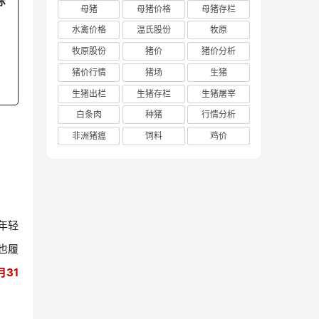
际
母猪
母猪价格
母猪存栏
水禽价格
温氏股份
牧原
牧原股份
猪价
猪价分析
猪价行情
猪场
生猪
生猪出栏
生猪存栏
生猪屠宰
白条肉
种猪
行情分析
非洲猪瘟
饲料
鸡价
年轻
也履
31