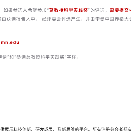
。如果参选人希望参加“
莫教授科学实践奖
”的评选，
需要提交
将由获选报告人中， 经评委会评选产生，并由李曼中国养猪大
。
mn.edu
请”和“参选莫教授科学实践奖”字样。
提供展示科技创新、研发成果、及新思维的平台。所有注册参会者都