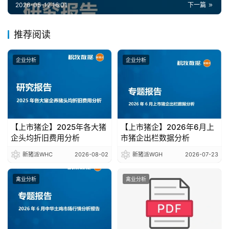
报
2026-05-12 16:01
下一篇
告
推荐阅读
数
企业分析
企业分析
据
图
表
【上市猪企】2025年各大猪
【上市猪企】2026年6月上
今
企头均折旧费用分析
市猪企出栏数据分析
日
猪
新猪派WHC
2026-08-02
新猪派WGH
2026-07-23
价
禽业分析
禽业分析