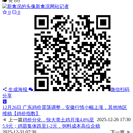
赞
(0)
新禽况
网站记者
0
0
生成海报
微信扫码
分享
12月26日 广东鸡价震荡调整，安徽行情小幅上涨，其他地区
维稳【鸡价指数】
2025-12-26 17:30
上一篇
鸡价分化，快大类土鸡月涨4.8%至
5.9元；鸡苗集体跌至1-2元，饲料成本高位企稳
2025-12-31 07:30
下一篇