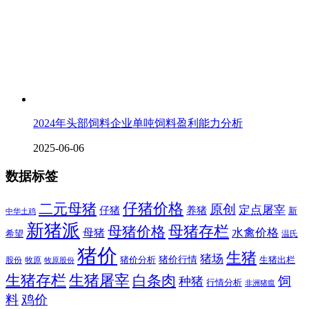
2024年头部饲料企业单吨饲料盈利能力分析
2025-06-06
数据标签
二元母猪
仔猪价格
原创
定点屠宰
仔猪
养猪
新
中华土鸡
新猪派
母猪价格
母猪存栏
水禽价格
母猪
希望
温氏
猪价
生猪
猪场
猪价行情
猪价分析
牧原
生猪出栏
股份
牧原股份
生猪存栏
生猪屠宰
白条肉
饲
种猪
行情分析
非洲猪瘟
料
鸡价