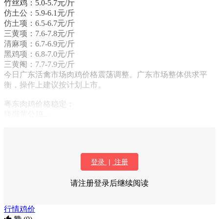
竹丝鸡：5.0-5.7元/斤
仿土公：5.9-6.1元/斤
仿土项：6.5-6.7元/斤
三黄项：7.6-7.8元/斤
清麻项：6.7-6.9元/斤
黑鸡项：6.8-7.0元/斤
三黄阉：7.7-7.9元/斤
今日广东活禽市场肉鸡价格震荡调整。广东市场整体供求平
衡，操作上建议按计划上市。
粤东肉鸡价格稳定：
矮脚黄公鸡...
登录
|
注册
请注册登录后继续阅读
行情
鸡价