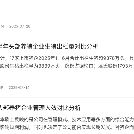
YM
2025-07-28
上半年头部养猪企业生猪出栏量对比分析
计，17家上市猪企2025年1—6月合计出栏生猪超9378万头。
股份生猪出栏量为3839万头，稳稳占据榜首；温氏股份1793万
新希望845万，位居第三；德康农牧512万，排名第四。出栏量
GP
2025-07-14
年头部养猪企业管理人效对比分析
本质上反映的是公司在管理模式、技术应用等多方面的综合能力
影响短期利润，同时也决定了公司能否实现长期发展。对猪企而