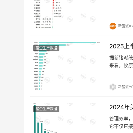
新猪派X
2025
猪企生产数据
据新猪派统
来看，牧原
位列第二；
20…
新猪派Y
2024
猪企生产数据
管理效率，
它不仅直接