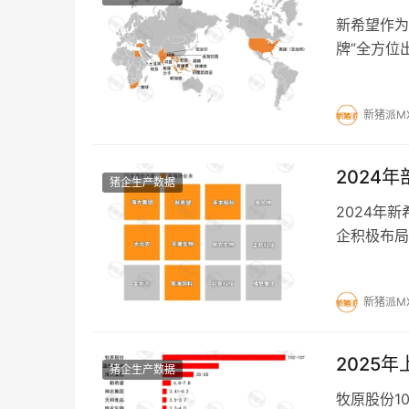
新希望作为
牌”全方位
新猪派M
2024
猪企生产数据
2024年
企积极布局
新猪派M
2025
猪企生产数据
牧原股份10