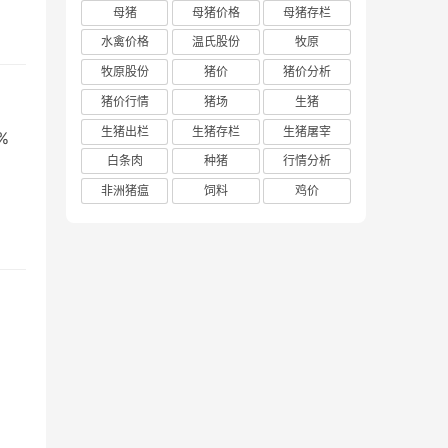
母猪
母猪价格
母猪存栏
水禽价格
温氏股份
牧原
牧原股份
猪价
猪价分析
猪价行情
猪场
生猪
生猪出栏
生猪存栏
生猪屠宰
%
白条肉
种猪
行情分析
非洲猪瘟
饲料
鸡价