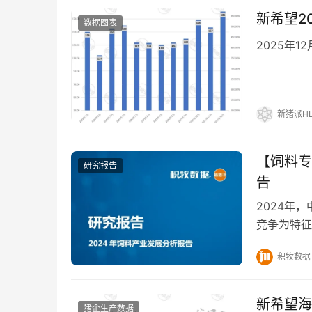
新希望2
数据图表
2025年1
新猪派HL
【饲料专
研究报告
告
2024年
竞争为特征
下，饲料市
积牧数据
新希望海
猪企生产数据