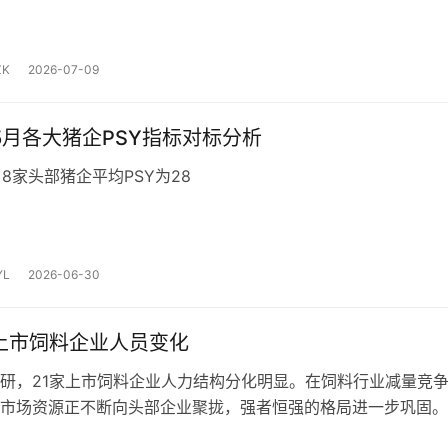
K
2026-07-09
年5月各大猪企PSY指标对标分析
月8家头部猪企平均PSY为28
L
2026-06-30
年上市饲料企业人员变化
研，21家上市饲料企业人力结构分化明显。在饲料行业减量竞
市场资源正不断向头部企业聚拢，强者恒强的格局进一步巩固。
企业实现人员扩张，禾丰股份、新希望、海大集团增员规模均…