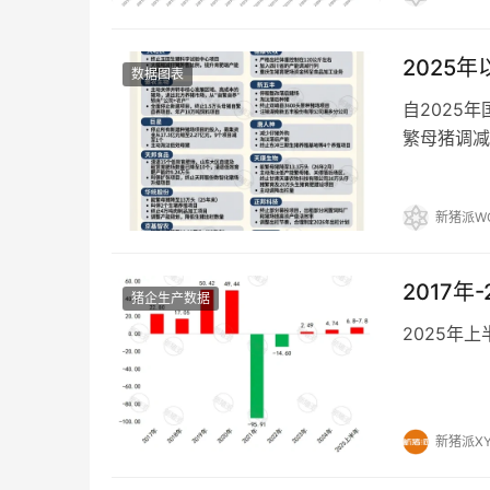
2025
数据图表
自2025
繁母猪调减
式到资金优
新猪派W
2017
猪企生产数据
2025年上
新猪派X