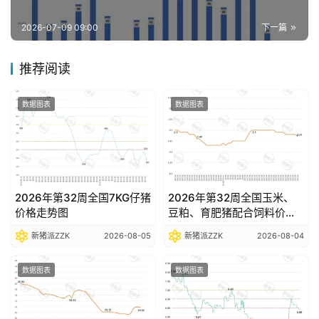
报
告
2026-07-09 09:00
下一篇
推荐阅读
数
据
数据图表
数据图表
图
表
今
2026年第32周全国7KG仔猪
2026年第32周全国玉米、
日
价格走势图
豆粕、育肥猪配合饲料价格
猪
走势图
新猪派ZZK
2026-08-05
新猪派ZZK
2026-08-04
价
数据图表
数据图表