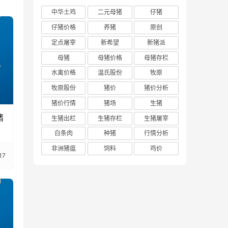
中华土鸡
二元母猪
仔猪
仔猪价格
养猪
原创
定点屠宰
新希望
新猪派
母猪
母猪价格
母猪存栏
水禽价格
温氏股份
牧原
牧原股份
猪价
猪价分析
猪价行情
猪场
生猪
猪
生猪出栏
生猪存栏
生猪屠宰
白条肉
种猪
行情分析
非洲猪瘟
饲料
鸡价
17