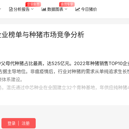
企业会员
会员专享
分析报告
数据图表
今日猪价
 企业榜单与种猪市场竞争分析
母代种猪占比最高，达525亿元。2022年种猪销售TOP10企
猪企占据主导地位。非瘟疫情后，行业对种猪的需求从单纯追求生长
2026年6月全国能繁母猪存栏量
康体系建设。
。温氏通过中芯种业在全国建立32个育种基地，年供应纯种猪4
登录
|
注册