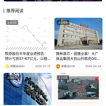
推荐阅读
企业动态
企业动态
牧原股份半年度业绩预告：
铸种源芯・固猪业基！大广
预计亏损57-67亿元，以稳
食品集团大别山托佩克GGP
健经营穿越行业波动
种猪场赋能中国生猪种业高
新猪派WGH
2026-07-13
新猪派XYM
2026-04-24
质量发展
企业动态
企业动态