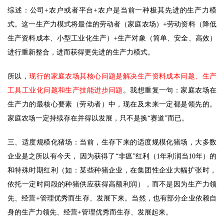
今
综述：公司+农户或者平台+农户是当前一种极其先进的生产力模
日
式。这一生产力模式将最佳的劳动者（家庭农场）+劳动资料（降低
猪
生产资料成本、小型工业化生产）+生产对象（简单、安全、高效）
价
进行重新整合，进而获得更先进的生产力模式。 
所以，
现行的家庭农场其核心问题是解决生产资料成本问题、生产
工具工业化问题和生产技能进步问题
。我想重复一句：家庭农场在
生产力的最核心要素（劳动者）中，现在及未来一定都是领先的。
家庭农场一定持续存在并得以发展，只不是换“赛道”而已。 
三、适度规模化猪场：当前，生存下来的适度规模化猪场，大多数
企业是之所以有今天， 因为获得了“非瘟”红利（1年利润当10年）的
和特殊时期红利（如：某些种猪企业，在集团性企业大幅扩张时，
依托一定时间段的种猪供应获得高额利润），而不是因为生产力领
先、经营+管理优秀而生存、发展下来。当然，也有部分企业依赖自
身的生产力领先、经营+管理优秀而生存、发展起来。 