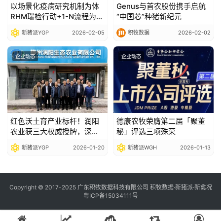
以场景化疫病研究机制为体
Genus与首农股份携手启航
RHM瑞检行动+1-N流程为翼
“中国芯”种猪新纪元
瑞普生物如何通过价值服务
新猪派YGP
2026-02-05
积牧数据
2026-02-02
体系夯实客户价值根基
企业动态
企业动态
红色沃土育产业标杆！润阳
德康农牧荣膺第二届「聚董
农业获三大权威授牌，深耕
秘」评选三项殊荣
绿色生猪养殖赛道
新猪派YGP
2026-01-20
新猪派WGH
2026-01-13
Copyright © 2017-2025 广东积牧数据科技有限公司 积牧数据·新猪派·新禽况
粤ICP备15034111号