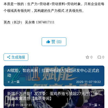
本质是一致的：生产力=劳动者+劳动资料+劳动对象。只有企业在每
个领域具有领先时，其构建的生产力模式 才具领先性。 
英杰（长沙） 吴永锋 13874817111
赞
(0)
生成海报
0
0
AI赋能，智启未来 | 拉塞特机器人深圳研发中心正式启
动
上一篇
2025-11-07 19:32
新增千万产能！发改委：蛋鸡养殖亏损超27元/只；多
国暴发禽流感【禽听要闻】
2025-11-28 07:31
下一篇