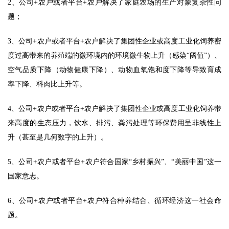
2、公司+农户或者平台+农户解决了家庭农场的生产对象复杂性问
资
题；
讯
新
3、公司+农户或者平台+农户解决了集团性企业或高度工业化饲养密
闻
度过高带来的养殖端的微环境内的环境微生物上升（感染“阈值”）、
空气品质下降（动物健康下降）、动物血氧饱和度下降等导致育成
分
率下降、料肉比上升等。 
析
报
4、公司+农户或者平台+农户解决了集团性企业或高度工业化饲养带
告
来高度的生态压力，饮水、排污、粪污处理等环保费用呈非线性上
升（甚至是几何数字的上升）。 
数
5、公司+农户或者平台+农户符合国家“乡村振兴”、“美丽中国”这一
据
国家意志。 
图
表
6、公司+农户或者平台+农户符合种养结合、循环经济这一社会命
题。 