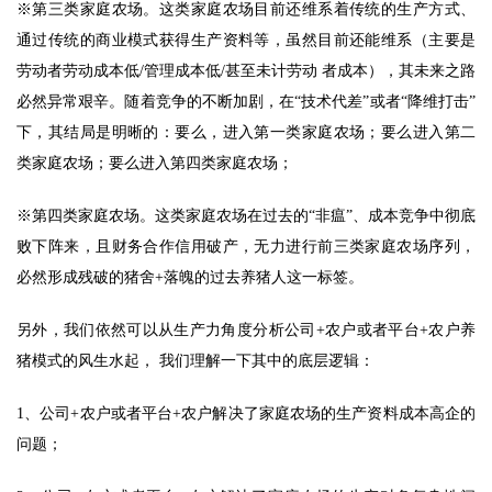
※第三类家庭农场。这类家庭农场目前还维系着传统的生产方式、
通过传统的商业模式获得生产资料等，虽然目前还能维系（主要是
劳动者劳动成本低/管理成本低/甚至未计劳动 者成本），其未来之路
必然异常艰辛。随着竞争的不断加剧，在“技术代差”或者“降维打击”
下，其结局是明晰的：要么，进入第一类家庭农场；要么进入第二
类家庭农场；要么进入第四类家庭农场； 
※第四类家庭农场。这类家庭农场在过去的“非瘟”、成本竞争中彻底
败下阵来，且财务合作信用破产，无力进行前三类家庭农场序列，
必然形成残破的猪舍+落魄的过去养猪人这一标签。 
另外，我们依然可以从生产力角度分析公司+农户或者平台+农户养
猪模式的风生水起， 我们理解一下其中的底层逻辑： 
1、公司+农户或者平台+农户解决了家庭农场的生产资料成本高企的
首
问题； 
页