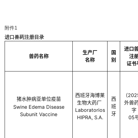
附件1
进口兽药注册目录
进口
生产厂
国
兽药名称
注
名称
别
证书
西班牙海博莱
（202
猪水肿病亚单位疫苗
西
生物大药厂
外兽
班
Swine Edema Disease
Laboratorios
字
牙
Subunit Vaccine
HIPRA, S.A.
05