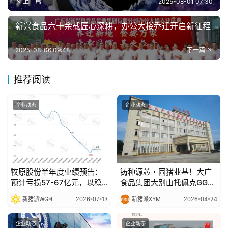
上一篇
2025-08-01 07:30
新兴食品六十余载匠心深耕，办公大楼乔迁开启新征程
2025-08-06 09:48
下一篇
推荐阅读
企业动态
企业动态
牧原股份半年度业绩预告：
铸种源芯・固猪业基！大广
预计亏损57-67亿元，以稳
食品集团大别山托佩克GGP
健经营穿越行业波动
种猪场赋能中国生猪种业高
新猪派WGH
2026-07-13
新猪派XYM
2026-04-24
质量发展
企业动态
企业动态