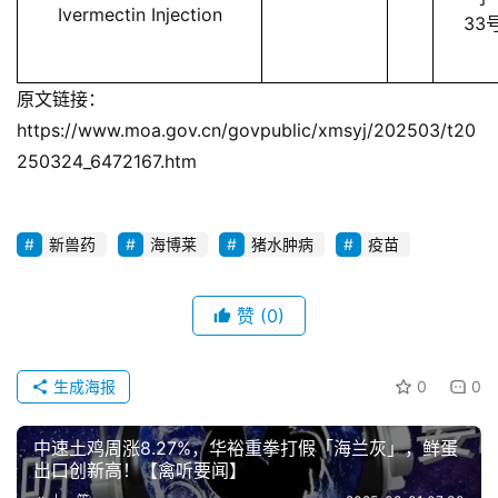
Ivermectin Injection
33
原文链接：
https://www.moa.gov.cn/govpublic/xmsyj/202503/t20
250324_6472167.htm
新兽药
海博莱
猪水肿病
疫苗
赞
(0)
生成海报
0
0
中速土鸡周涨8.27%，华裕重拳打假「海兰灰」，鲜蛋
出口创新高！【禽听要闻】