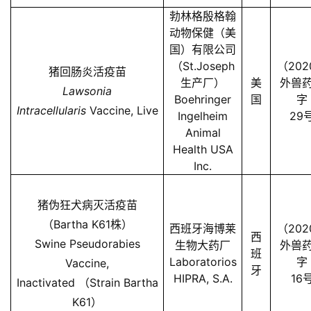
勃林格殷格翰
动物保健（美
国）有限公司
（St.Joseph
（202
猪回肠炎活疫苗
生产厂）
美
外兽
Lawsonia
Boehringer
国
字
Intracellularis
Vaccine, Live
Ingelheim
29
Animal
Health USA
首
Inc.
页
资
猪伪狂犬病灭活疫苗
讯
（Bartha K61株）
西班牙海博莱
（202
西
新
Swine Pseudorabies
生物大药厂
外兽
班
闻
Laboratorios
字
Vaccine,
牙
HIPRA, S.A.
16
Inactivated （Strain Bartha
K61）
分