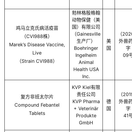
析
勃林格殷格翰
报
动物保健（美
告
国）有限公司
鸡马立克氏病活疫苗
（Gainesville
（202
（CVI988株）
生产厂）
美
外兽
数
Marek’s Disease Vaccine,
Boehringer
国
字
据
Live
Ingelheim
09
图
（Strain CVI988）
Animal
表
Health USA
Inc.
KVP Kiel有限
今
责任公司
（201
日
复方非班太尔片
KVP Pharma
德
外兽
猪
Compound Febantel
+ Veterinär
国
字
价
Tablets
Produkte
41
GmbH