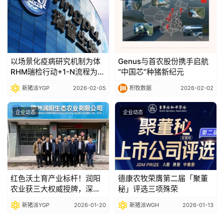
以场景化疫病研究机制为体
Genus与首农股份携手启航
RHM瑞检行动+1-N流程为翼
“中国芯”种猪新纪元
瑞普生物如何通过价值服务
新猪派YGP
2026-02-05
积牧数据
2026-02-02
体系夯实客户价值根基
企业动态
企业动态
红色沃土育产业标杆！润阳
德康农牧荣膺第二届「聚董
农业获三大权威授牌，深耕
秘」评选三项殊荣
绿色生猪养殖赛道
新猪派YGP
2026-01-20
新猪派WGH
2026-01-13