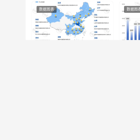
数据图表
数据图
中科基因CNAS认可实验室全国
202
分布
业屠宰
新猪派WGH
2026-07-27
新猪
数据图表
猪业宏