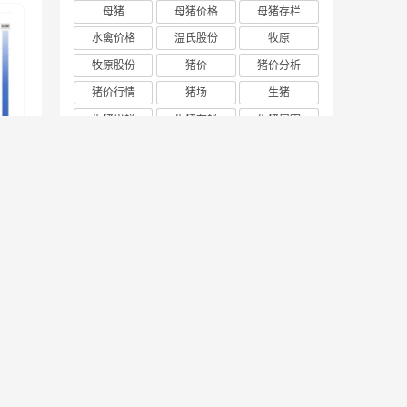
母猪
母猪价格
母猪存栏
水禽价格
温氏股份
牧原
牧原股份
猪价
猪价分析
猪价行情
猪场
生猪
生猪出栏
生猪存栏
生猪屠宰
白条肉
种猪
行情分析
非洲猪瘟
饲料
鸡价
24